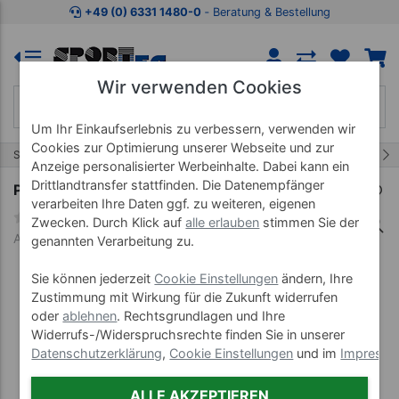
Zum Kaufbereich springen
Zur Produktbeschreibung spring
+49 (0) 6331 1480-0
‐ Beratung & Bestellung
Wir verwenden Cookies
Um Ihr Einkaufserlebnis zu verbessern, verwenden wir
Cookies zur Optimierung unserer Webseite und zur
9/37
Start
Lehrmittel
Poster 50x70 cm
Anzeige personalisierter Werbeinhalte. Dabei kann ein
Drittlandtransfer stattfinden. Die Datenempfänger
Poster "Herzinfarkt", LxB 70x50 cm
verarbeiten Ihre Daten ggf. zu weiteren, eigenen
Zwecken. Durch Klick auf
alle erlauben
stimmen Sie der
Art-Nr. 25103--00
genannten Verarbeitung zu.
Sie können jederzeit
Cookie Einstellungen
ändern, Ihre
Zustimmung mit Wirkung für die Zukunft widerrufen
oder
ablehnen
. Rechtsgrundlagen und Ihre
Widerrufs-/Widerspruchsrechte finden Sie in unserer
Datenschutzerklärung
,
Cookie Einstellungen
und im
Impress
ALLE AKZEPTIEREN