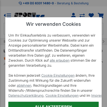
Zum Kaufbereich springen
Zur Produktbeschreibung spring
+49 (0) 6331 1480-0
‐ Beratung & Bestellung
Wir verwenden Cookies
Um Ihr Einkaufserlebnis zu verbessern, verwenden wir
Cookies zur Optimierung unserer Webseite und zur
50/71
Start
Lehrmittel
Lehrtafeln 70x100 cm
Anzeige personalisierter Werbeinhalte. Dabei kann ein
Drittlandtransfer stattfinden. Die Datenempfänger
Lehrtafel "Die Atmungsorgane", LxB 100x70 cm
verarbeiten Ihre Daten ggf. zu weiteren, eigenen
1 Bewertung
Zwecken. Durch Klick auf
alle erlauben
stimmen Sie der
Art-Nr. 25034--00
genannten Verarbeitung zu.
Sie können jederzeit
Cookie Einstellungen
ändern, Ihre
Zustimmung mit Wirkung für die Zukunft widerrufen
oder
ablehnen
. Rechtsgrundlagen und Ihre
Widerrufs-/Widerspruchsrechte finden Sie in unserer
Datenschutzerklärung
,
Cookie Einstellungen
und im
Impress
ALLE AKZEPTIEREN