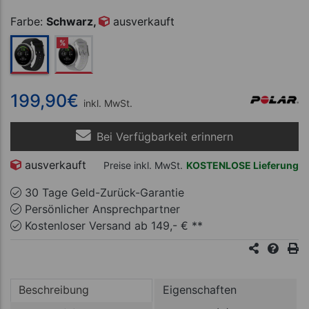
ab 204,95 €
Farbe:
Schwarz,
ausverkauft
%
199,90
€
inkl. MwSt.
Bei Verfügbarkeit erinnern
ausverkauft
Preise inkl. MwSt.
KOSTENLOSE Lieferung
30 Tage Geld-Zurück-Garantie
Persönlicher Ansprechpartner
Kostenloser Versand ab 149,- € **
Beschreibung
Eigenschaften