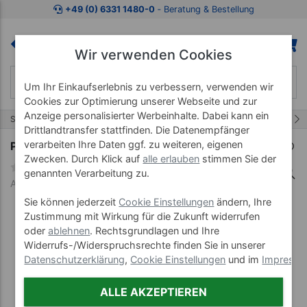
Zum Kaufbereich springen
Zur Produktbeschreibung spring
+49 (0) 6331 1480-0
‐ Beratung & Bestellung
Wir verwenden Cookies
Um Ihr Einkaufserlebnis zu verbessern, verwenden wir
Cookies zur Optimierung unserer Webseite und zur
Anzeige personalisierter Werbeinhalte. Dabei kann ein
11/38
Start
Pulsuhren & Zubehör
Polar Pulsuhren
Drittlandtransfer stattfinden. Die Datenempfänger
verarbeiten Ihre Daten ggf. zu weiteren, eigenen
POLAR Ignite Fitnessuhr, Größe S
Zwecken. Durch Klick auf
alle erlauben
stimmen Sie der
genannten Verarbeitung zu.
Art-Nr. 28338--05
Sie können jederzeit
Cookie Einstellungen
ändern, Ihre
Zustimmung mit Wirkung für die Zukunft widerrufen
oder
ablehnen
. Rechtsgrundlagen und Ihre
Widerrufs-/Widerspruchsrechte finden Sie in unserer
Datenschutzerklärung
,
Cookie Einstellungen
und im
Impress
ALLE AKZEPTIEREN