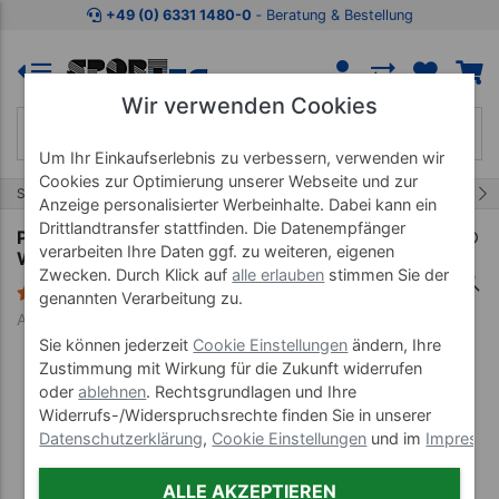
Zum Kaufbereich springen
Zur Produktbeschreibung spring
+49 (0) 6331 1480-0
‐ Beratung & Bestellung
Wir verwenden Cookies
Um Ihr Einkaufserlebnis zu verbessern, verwenden wir
Cookies zur Optimierung unserer Webseite und zur
19/33
Start
Pulsuhren & Zubehör
Pulsuhr-Zubehör
Anzeige personalisierter Werbeinhalte. Dabei kann ein
Drittlandtransfer stattfinden. Die Datenempfänger
POLAR Ersatzgurt Soft Strap für POLAR
verarbeiten Ihre Daten ggf. zu weiteren, eigenen
WearLink Sender, Gr. XS-S
Zwecken. Durch Klick auf
alle erlauben
stimmen Sie der
1 Bewertung
genannten Verarbeitung zu.
Art-Nr. 28365
Sie können jederzeit
Cookie Einstellungen
ändern, Ihre
Zustimmung mit Wirkung für die Zukunft widerrufen
oder
ablehnen
. Rechtsgrundlagen und Ihre
Widerrufs-/Widerspruchsrechte finden Sie in unserer
Datenschutzerklärung
,
Cookie Einstellungen
und im
Impress
ALLE AKZEPTIEREN