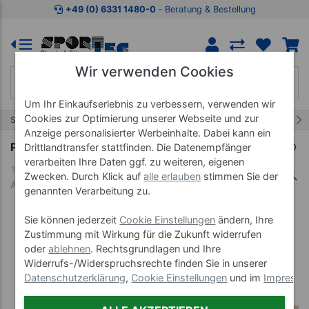
Zum Kaufbereich springen
Zur Produktbeschreibung spring
+49 (0) 6331 1480-0
‐ Beratung & Bestellung
Wir verwenden Cookies
Um Ihr Einkaufserlebnis zu verbessern, verwenden wir
Cookies zur Optimierung unserer Webseite und zur
7/19
Start
Therapiebedarf
Pertra Fördermaterial
Anzeige personalisierter Werbeinhalte. Dabei kann ein
Pertra Koffer Grafomotorik, 201-tlg.
Drittlandtransfer stattfinden. Die Datenempfänger
verarbeiten Ihre Daten ggf. zu weiteren, eigenen
Zwecken. Durch Klick auf
alle erlauben
stimmen Sie der
Art-Nr. 18256
genannten Verarbeitung zu.
Sie können jederzeit
Cookie Einstellungen
ändern, Ihre
Zustimmung mit Wirkung für die Zukunft widerrufen
oder
ablehnen
. Rechtsgrundlagen und Ihre
Widerrufs-/Widerspruchsrechte finden Sie in unserer
Datenschutzerklärung
,
Cookie Einstellungen
und im
Impress