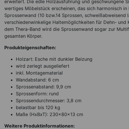
erweitert. Die edle Holzausführung und geschwungene Si
wertiges Möbelstück erscheinen, das sich harmonisch in 
Sprossenwand (10 bzw.14 Sprossen, schweißabweisend lac
verschiedenwinkelige Haltemöglichkeiten für Dehn- und 
NOHRD Multi-Ada
Kirsche Klimmzugbü
dem Thera-Band wird die Sprossenwand sogar zur Multifun
Dipstation für
gesamten Körper.
Sprossenwan
*
209,00
€
Produkteigenschaften:
Holzart: Esche mit dunkler Beizung
Sofort lieferbar
Ar
wird zerlegt ausgeliefert
inkl. Montagematerial
Wandabstand: 6 cm
Sprossenabstand: 9,9 cm
Sprossenform: rund
Sprossendurchmesser: 3,8 cm
belastbar bis 120 kg
Maße (HxBxT): 230x80x13 cm
Weitere Produktinformationen: