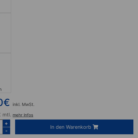
m
0
€
inkl. MwSt.
 mtl.
mehr Infos
+
In den Warenkorb
-