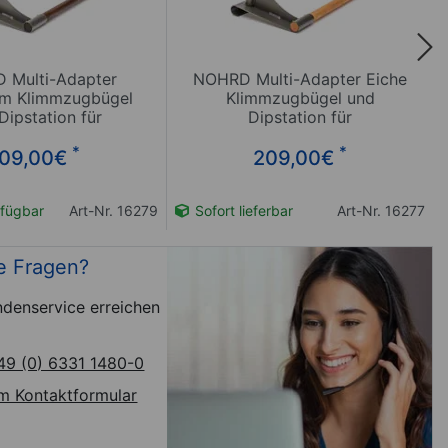
 Multi-Adapter
NOHRD Multi-Adapter Eiche
m Klimmzugbügel
Klimmzugbügel und
Dipstation für
Dipstation für
rossenwand
Sprossenwand
*
*
09,00
€
209,00
€
fügbar
Art-Nr. 16279
Sofort lieferbar
Art-Nr. 16277
e Fragen?
denservice erreichen
49 (0) 6331 1480-0
m Kontaktformular