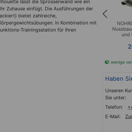
lhouette lässt die Sprossenwand wie ein
Ihr Zuhause einfügt. Die Ausführungen der
kiert) bietet zahlreiche,
Körpergewichtsübungen. In Kombination mit
pter
NOHRD Schrägbank, LxBxH
NOHRD
gel und
136x33x10 cm, Echtleder
Nussbau
ktions-Trainingsstation für Ihren
und 
d
Sp
*
369,00
€
2
t-Nr. 16278
Sofort lieferbar
Art-Nr. 16287
wenige ver
Haben Si
Unseren Kun
Sie unter:
Telefon:
+
E-Mail:
Zu