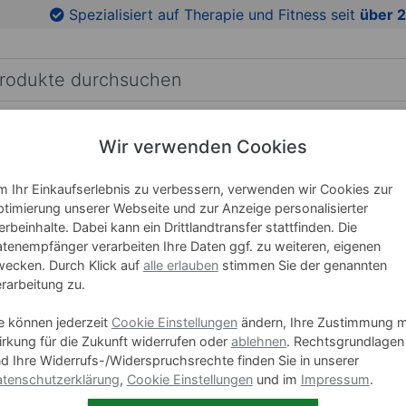
en
Zu den Produktbildern springen
Spezialisiert auf Therapie und Fitness seit
über 2
Wir verwenden Cookies
RICHTUNG
LEHRMITTEL
WELLNESS
MARKEN
 Ihr Einkaufserlebnis zu verbessern, verwenden wir Cookies zur
timierung unserer Webseite und zur Anzeige personalisierter
NOHRD Sp
rbeinhalte. Dabei kann ein Drittlandtransfer stattfinden. Die
14 Spro
tenempfänger verarbeiten Ihre Daten ggf. zu weiteren, eigenen
ecken. Durch Klick auf
alle erlauben
stimmen Sie der genannten
rarbeitung zu.
Art-Nr. 16272
e können jederzeit
Cookie Einstellungen
ändern, Ihre Zustimmung m
Sprossenan
rkung für die Zukunft widerrufen oder
ablehnen
. Rechtsgrundlagen
d Ihre Widerrufs-/Widerspruchsrechte finden Sie in unserer
tenschutzerklärung
,
Cookie Einstellungen
und im
Impressum
.