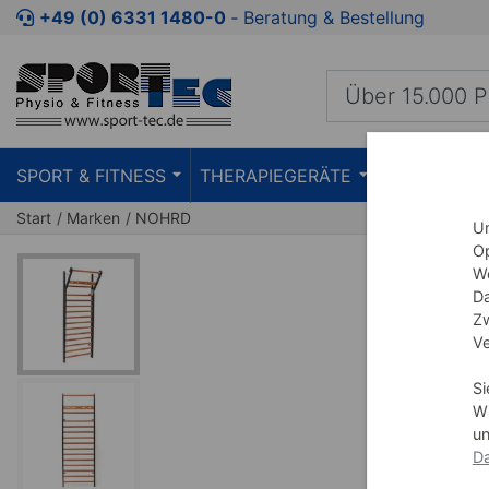
Zum Kaufbereich springen
Zur Produktbeschreibung spring
+49 (0) 6331 1480-0
‐ Beratung & Bestellung
SPORT & FITNESS
THERAPIEGERÄTE
PRAXISEIN
Start
Marken
NOHRD
Um
Op
We
Da
Zw
Ve
Si
Wi
un
Da