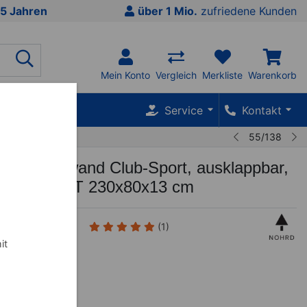
5 Jahren
über 1 Mio.
zufriedene Kunden
Mein Konto
Vergleich
Merkliste
Warenkorb
SALE %
Service
Kontakt
55/138
rossenwand Club-Sport, ausklappbar,
ssen, HxBxT 230x80x13 cm
(1)
it
zahl