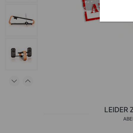
LEIDER 
ABE