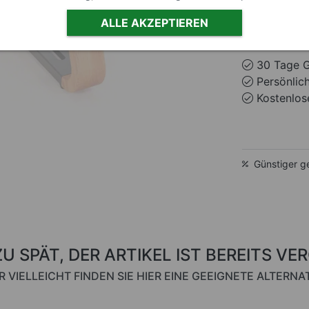
ALLE AKZEPTIEREN
ausverkau
30 Tage G
Persönlic
Kostenlose
Günstiger g
ZU SPÄT, DER ARTIKEL IST BEREITS VE
R VIELLEICHT FINDEN SIE HIER EINE GEEIGNETE ALTERNAT