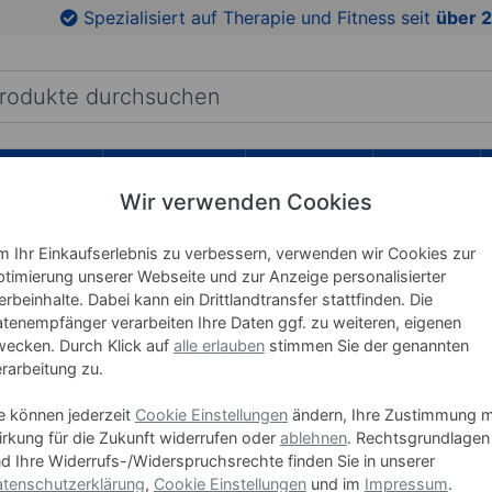
en
Zu den Produktbildern springen
Spezialisiert auf Therapie und Fitness seit
über 2
RICHTUNG
LEHRMITTEL
WELLNESS
MARKEN
Wir verwenden Cookies
 Ihr Einkaufserlebnis zu verbessern, verwenden wir Cookies zur
NOHRD S
timierung unserer Webseite und zur Anzeige personalisierter
rbeinhalte. Dabei kann ein Drittlandtransfer stattfinden. Die
tenempfänger verarbeiten Ihre Daten ggf. zu weiteren, eigenen
Art-Nr. 16262
ecken. Durch Klick auf
alle erlauben
stimmen Sie der genannten
rarbeitung zu.
399,0
e können jederzeit
Cookie Einstellungen
ändern, Ihre Zustimmung m
rkung für die Zukunft widerrufen oder
ablehnen
. Rechtsgrundlagen
oder
22.00 €
d Ihre Widerrufs-/Widerspruchsrechte finden Sie in unserer
tenschutzerklärung
,
Cookie Einstellungen
und im
Impressum
.