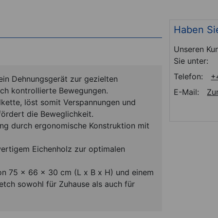
Haben Si
Unseren Kun
Sie unter:
Telefon:
+
in Dehnungsgerät zur gezielten
rch kontrollierte Bewegungen.
E-Mail:
Zu
lkette, löst somit Verspannungen und
ördert die Beweglichkeit.
ning durch ergonomische Konstruktion mit
ertigem Eichenholz zur optimalen
 75 x 66 x 30 cm (L x B x H) und einem
etch sowohl für Zuhause als auch für