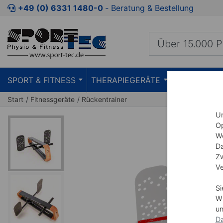
Zum Kaufbereich springen
Zur Produktbeschreibung spring
+49 (0) 6331 1480-0
‐ Beratung & Bestellung
SPORT & FITNESS
THERAPIEGERÄTE
PRAXISEIN
Start
Fitnessgeräte
Rückentrainer
Um
Op
We
Da
Zw
Ve
Si
Wi
un
Da