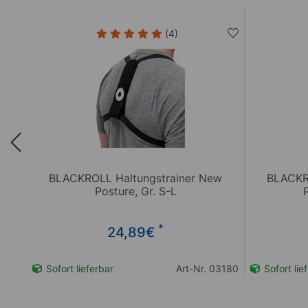
(4)
o,
BLACKROLL Haltungstrainer New
BLACKR
Posture, Gr. S-L
*
24,89
€
02595
Sofort lieferbar
Art-Nr. 03180
Sofort lie