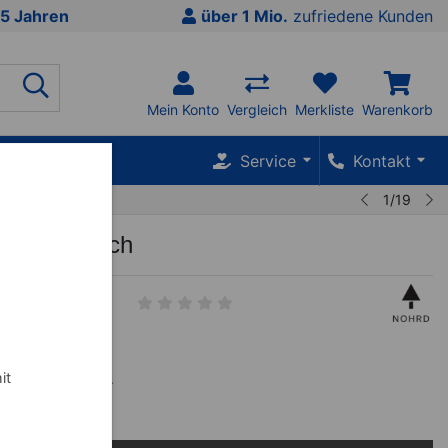
5 Jahren
über 1 Mio.
zufriedene Kunden
Mein Konto
Vergleich
Merkliste
Warenkorb
SALE %
Service
Kontakt
1/19
pineStretch
0
€
it
inkl. MwSt.
 mtl.
mehr Infos