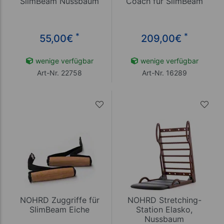
SlimBeam Nussbaum
Coach für SlimBeam
*
*
55,00
€
209,00
€
wenige verfügbar
wenige verfügbar
Art-Nr. 22758
Art-Nr. 16289
NOHRD Zuggriffe für
NOHRD Stretching-
SlimBeam Eiche
Station Elasko,
Nussbaum