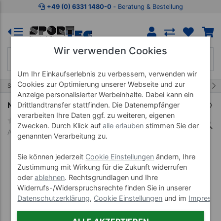
Zum Kaufbereich springen
Zur Produktbeschreibung spring
+49 (0) 6331 1480-0
‐ Beratung & Bestellung
Wir verwenden Cookies
Um Ihr Einkaufserlebnis zu verbessern, verwenden wir
Cookies zur Optimierung unserer Webseite und zur
13/19
Start
Fitnessgeräte
Rückentrainer
Anzeige personalisierter Werbeinhalte. Dabei kann ein
NOHRD Stretching-Station Elasko, Kirsche
Drittlandtransfer stattfinden. Die Datenempfänger
verarbeiten Ihre Daten ggf. zu weiteren, eigenen
Zwecken. Durch Klick auf
alle erlauben
stimmen Sie der
Art-Nr. 02594
genannten Verarbeitung zu.
Sie können jederzeit
Cookie Einstellungen
ändern, Ihre
Zustimmung mit Wirkung für die Zukunft widerrufen
oder
ablehnen
. Rechtsgrundlagen und Ihre
Widerrufs-/Widerspruchsrechte finden Sie in unserer
Datenschutzerklärung
,
Cookie Einstellungen
und im
Impress