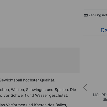
Zahlungsar
Da
 Gewichtsball höchster Qualität.
Heben, Werfen, Schwingen und Spielen. Die
ainer
NOHRD Schlingentrainer
NOHRD S
so vor Schweiß und Wasser geschützt.
Sling Eiche
Sl
 das Verformen und Kneten des Balles,