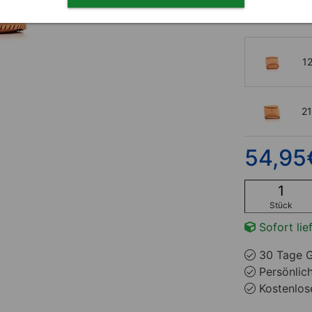
6
1
2
54,95
Stück
Sofort lie
30 Tage G
Persönlic
Kostenlose