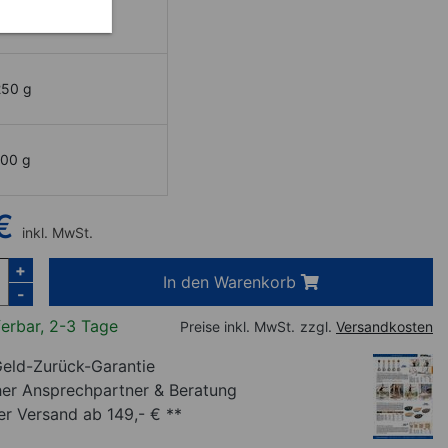
50 g
250 g
100 g
€
inkl. MwSt.
+
In den Warenkorb
-
ferbar, 2-3 Tage
Preise inkl. MwSt.
zzgl.
Versandkosten
eld-Zurück-Garantie
her Ansprechpartner
& Beratung
r Versand ab 149,- € **