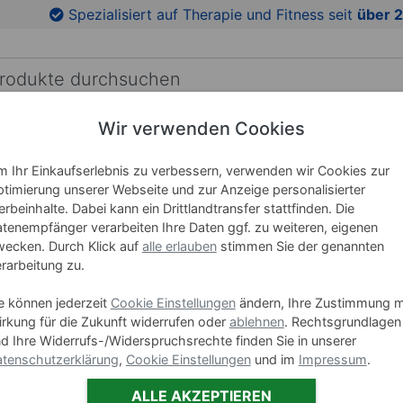
en
Zu den Produktbildern springen
Spezialisiert auf Therapie und Fitness seit
über 2
Wir verwenden Cookies
RICHTUNG
LEHRMITTEL
WELLNESS
MARKEN
 Ihr Einkaufserlebnis zu verbessern, verwenden wir Cookies zur
timierung unserer Webseite und zur Anzeige personalisierter
rbeinhalte. Dabei kann ein Drittlandtransfer stattfinden. Die
NOHRD Ha
tenempfänger verarbeiten Ihre Daten ggf. zu weiteren, eigenen
ecken. Durch Klick auf
alle erlauben
stimmen Sie der genannten
rarbeitung zu.
Art-Nr. 22130
e können jederzeit
Cookie Einstellungen
ändern, Ihre Zustimmung m
Gewicht
rkung für die Zukunft widerrufen oder
ablehnen
. Rechtsgrundlagen
d Ihre Widerrufs-/Widerspruchsrechte finden Sie in unserer
3
tenschutzerklärung
,
Cookie Einstellungen
und im
Impressum
.
ALLE AKZEPTIEREN