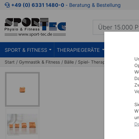
Zum Kaufbereich springen
Zur Produktbeschreibung spring
+49 (0) 6331 1480-0
‐ Beratung & Bestellung
SPORT & FITNESS
THERAPIEGERÄTE
PRAXISEIN
Um
Start
Gymnastik & Fitness
Bälle
Spiel- Therapiebälle
Op
We
Da
Zw
Ve
Si
Wi
un
Da