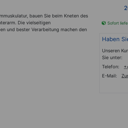
*
279,00
€
2
armmuskulatur, bauen Sie beim Kneten des
terarm. Die vielseitigen
t-Nr. 02519
Sofort lieferbar
Art-Nr. 02513
Sofort lief
ien und bester Verarbeitung machen den
Haben Si
Unseren Kun
Sie unter:
Telefon:
+
E-Mail:
Zu