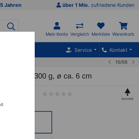
5 Jahren
über 1 Mio.
zufriedene Kunden
Mein Konto
Vergleich
Merkliste
Warenkorb
SALE %
Service
Kontakt
10/56
ptikBall 300 g, ø ca. 6 cm
it
00 g