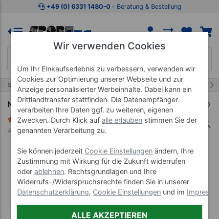
Zum Kaufbereich springen
Zur Produktbeschreibung spring
+49 (0) 6331 1480-0
‐ Beratung & Bestellung
Wir verwenden Cookies
Um Ihr Einkaufserlebnis zu verbessern, verwenden wir
Cookies zur Optimierung unserer Webseite und zur
37/44
Start
Fitnessgeräte
Ergometer
Anzeige personalisierter Werbeinhalte. Dabei kann ein
Drittlandtransfer stattfinden. Die Datenempfänger
NOHRD Flaschenhalter für Bike und Laufband
verarbeiten Ihre Daten ggf. zu weiteren, eigenen
1 Bewertung
Zwecken. Durch Klick auf
alle erlauben
stimmen Sie der
genannten Verarbeitung zu.
Art-Nr. 02546
Sie können jederzeit
Cookie Einstellungen
ändern, Ihre
Zustimmung mit Wirkung für die Zukunft widerrufen
oder
ablehnen
. Rechtsgrundlagen und Ihre
Widerrufs-/Widerspruchsrechte finden Sie in unserer
Datenschutzerklärung
,
Cookie Einstellungen
und im
Impress
ALLE AKZEPTIEREN