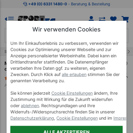
Zum Kaufbereich springen
Zur Produktbeschreibung spring
+49 (0) 6331 1480-0
‐ Beratung & Bestellung
Wir verwenden Cookies
Um Ihr Einkaufserlebnis zu verbessern, verwenden wir
Cookies zur Optimierung unserer Webseite und zur
40/44
Start
Schlingentische
Schlingentisch Zubehör
Anzeige personalisierter Werbeinhalte. Dabei kann ein
Drittlandtransfer stattfinden. Die Datenempfänger
Mobilisationskeil klein, L x B x H 15,5 x 9,9 x 5
verarbeiten Ihre Daten ggf. zu weiteren, eigenen
cm
Zwecken. Durch Klick auf
alle erlauben
stimmen Sie der
6 Bewertungen
genannten Verarbeitung zu.
Art-Nr. 25380--01
Sie können jederzeit
Cookie Einstellungen
ändern, Ihre
Zustimmung mit Wirkung für die Zukunft widerrufen
oder
ablehnen
. Rechtsgrundlagen und Ihre
Widerrufs-/Widerspruchsrechte finden Sie in unserer
Datenschutzerklärung
,
Cookie Einstellungen
und im
Impress
ALLE AKZEPTIEREN