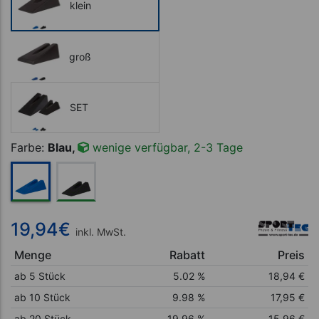
klein
groß
SET
Farbe:
Blau,
wenige verfügbar, 2-3 Tage
19,94
€
inkl. MwSt.
Menge
Rabatt
Preis
ab 5 Stück
5.02 %
18,94
€
ab 10 Stück
9.98 %
17,95
€
ab 20 Stück
19.96 %
15,96
€