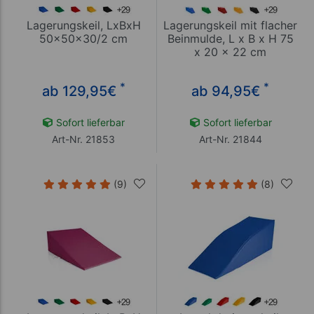
Lagerungskeil, LxBxH
Lagerungskeil mit flacher
50x50x30/2 cm
Beinmulde, L x B x H 75
x 20 x 22 cm
*
*
ab 129,95
€
ab 94,95
€
Sofort lieferbar
Sofort lieferbar
Art-Nr. 21853
Art-Nr. 21844
(9)
(8)