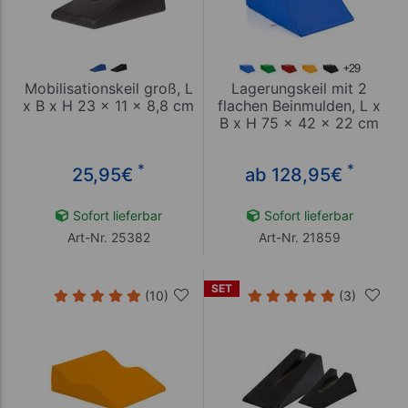
Mobilisationskeil groß, L
Lagerungskeil mit 2
x B x H 23 x 11 x 8,8 cm
flachen Beinmulden, L x
B x H 75 x 42 x 22 cm
*
*
25,95
€
ab 128,95
€
Sofort lieferbar
Sofort lieferbar
Art-Nr. 25382
Art-Nr. 21859
SET
(10)
(3)