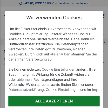
Zum Kaufbereich springen
Zur Produktbeschreibung spring
+49 (0) 6331 1480-0
‐ Beratung & Bestellung
Wir verwenden Cookies
Um Ihr Einkaufserlebnis zu verbessern, verwenden wir
Cookies zur Optimierung unserer Webseite und zur
Anzeige personalisierter Werbeinhalte. Dabei kann ein
15/68
Start
Balancegeräte
Drittlandtransfer stattfinden. Die Datenempfänger
verarbeiten Ihre Daten ggf. zu weiteren, eigenen
MFT Fun Disc, ø 40 cm
Zwecken. Durch Klick auf
alle erlauben
stimmen Sie der
1 Bewertung
genannten Verarbeitung zu.
Art-Nr. 02341
Sie können jederzeit
Cookie Einstellungen
ändern, Ihre
Zustimmung mit Wirkung für die Zukunft widerrufen
oder
ablehnen
. Rechtsgrundlagen und Ihre
Widerrufs-/Widerspruchsrechte finden Sie in unserer
Datenschutzerklärung
,
Cookie Einstellungen
und im
Impress
ALLE AKZEPTIEREN