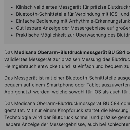
Klinisch validiertes Messgerät für präzise Blutdr
Bluetooth-Schnittstelle für Verbindung mit iOS- un
Einfache Bedienung mit Arrhythmie-Erkennungsfunk
Gut lesbare Anzeige der Messergebnisse auf große
Praktische Möglichkeit zur Überwachung des Blutdr
Das
Medisana Oberarm-Blutdruckmessgerät BU 584 c
Medisana Obera
validiertes Messgerät zur präzisen Messung des Blutdru
Blutdruckmessgerät
Heimgebrauch entwickelt und ist einfach und bequem zu
Voice
*
Das Messgerät ist mit einer Bluetooth-Schnittstelle ausg
49,94
€
bequem auf einem Smartphone oder Tablet auszuwerten. 
App genutzt werden, welche sowohl für iOS als auch für 
Sofort lieferbar
Ar
Das Medisana Oberarm-Blutdruckmessgerät BU 584 conne
gestaltet. Mit nur einem Knopfdruck startet die Messung 
Technologie wird der Blutdruck schnell und präzise geme
lesbare Anzeige der Messergebnisse, auch bei schlechten