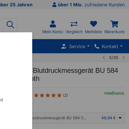
über 25 Jahren
über 1 Mio.
zufriedene Kunden
Mein Konto
Vergleich
Merkliste
Warenkorb
SALE %
Service
Kontakt
5/35
 Oberarm-Blutdruckmessgerät BU 584
mit Bluetooth
(2)
it
Medisana Oberarm-Blutdruckmessgerät BU 584 Connect mit Bluetooth
49,94 €