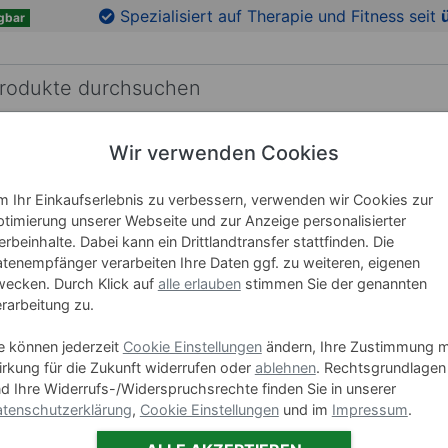
en
Zu den Produktbildern springen
Spezialisiert auf Therapie und Fitness seit
gbar
Wir verwenden Cookies
RICHTUNG
LEHRMITTEL
WELLNESS
MARKEN
 Ihr Einkaufserlebnis zu verbessern, verwenden wir Cookies zur
timierung unserer Webseite und zur Anzeige personalisierter
Medisana
rbeinhalte. Dabei kann ein Drittlandtransfer stattfinden. Die
tenempfänger verarbeiten Ihre Daten ggf. zu weiteren, eigenen
Connect 
ecken. Durch Klick auf
alle erlauben
stimmen Sie der genannten
rarbeitung zu.
Art-Nr. 27067
e können jederzeit
Cookie Einstellungen
ändern, Ihre Zustimmung m
rkung für die Zukunft widerrufen oder
ablehnen
. Rechtsgrundlagen
Varianten
d Ihre Widerrufs-/Widerspruchsrechte finden Sie in unserer
tenschutzerklärung
,
Cookie Einstellungen
und im
Impressum
.