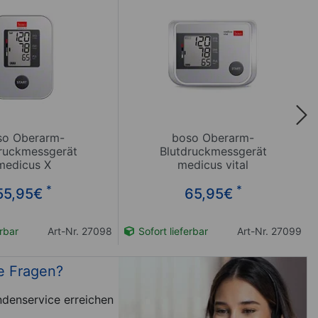
so Oberarm-
boso Oberarm-
ruckmessgerät
Blutdruckmessgerät
medicus X
medicus vital
*
*
55,95
€
65,95
€
erbar
Art-Nr. 27098
Sofort lieferbar
Art-Nr. 27099
e Fragen?
denservice erreichen