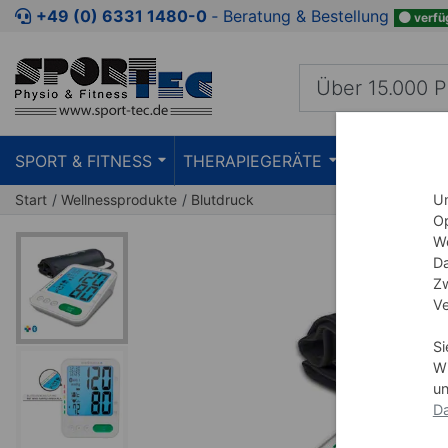
Zum Kaufbereich springen
Zur Produktbeschreibung spring
+49 (0) 6331 1480-0
‐ Beratung & Bestellung
verfü
SPORT & FITNESS
THERAPIEGERÄTE
PRAXISEIN
Um
Start
Wellnessprodukte
Blutdruck
Op
We
Da
Zw
Ve
Si
Wi
un
Da