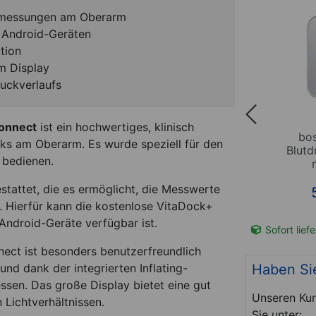
uckmessungen am Oberarm
d Android-Geräten
tion
m Display
uckverlaufs
onnect
ist ein hochwertiges, klinisch
rm-
Medisana Handgelenk-
bo
cks am Oberarm. Es wurde speziell für den
 BU 535
Blutdruckmessgerät BW 320
Blutd
 bedienen.
*
estattet, die es ermöglicht, die Messwerte
29,95
€
Hierfür kann die kostenlose VitaDock+
Android-Geräte verfügbar ist.
t-Nr. 27068
wenige verfügbar
Art-Nr. 27035
Sofort lief
ct ist besonders benutzerfreundlich
Haben Si
und dank der integrierten Inflating-
ssen. Das große Display bietet eine gut
Unseren Kun
 Lichtverhältnissen.
Sie unter: