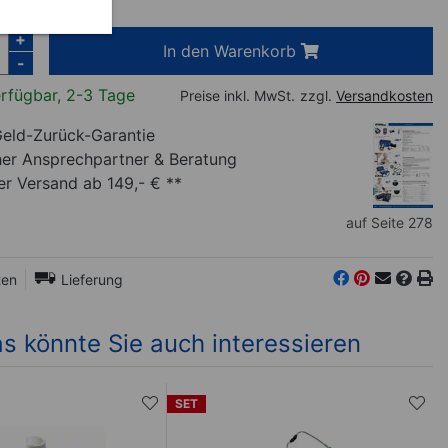
inkl. MwSt.
+
In den Warenkorb
-
rfügbar, 2-3 Tage
Preise inkl. MwSt.
zzgl.
Versandkosten
eld-Zurück-Garantie
her Ansprechpartner
& Beratung
r Versand ab 149,- € **
auf Seite 278
ten
Lieferung
s könnte Sie auch interessieren
SET