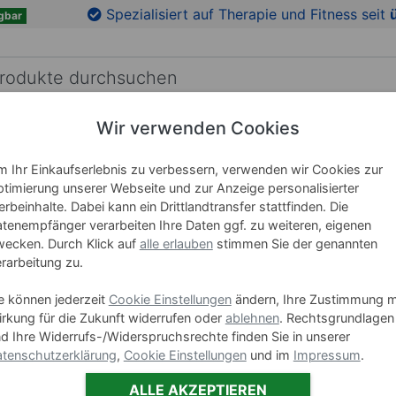
en
Zu den Produktbildern springen
Spezialisiert auf Therapie und Fitness seit
gbar
Wir verwenden Cookies
RICHTUNG
LEHRMITTEL
WELLNESS
MARKEN
 Ihr Einkaufserlebnis zu verbessern, verwenden wir Cookies zur
timierung unserer Webseite und zur Anzeige personalisierter
rbeinhalte. Dabei kann ein Drittlandtransfer stattfinden. Die
BEURER 
tenempfänger verarbeiten Ihre Daten ggf. zu weiteren, eigenen
ecken. Durch Klick auf
alle erlauben
stimmen Sie der genannten
rarbeitung zu.
Art-Nr. 27066
e können jederzeit
Cookie Einstellungen
ändern, Ihre Zustimmung m
Varianten
rkung für die Zukunft widerrufen oder
ablehnen
. Rechtsgrundlagen
d Ihre Widerrufs-/Widerspruchsrechte finden Sie in unserer
BEU
tenschutzerklärung
,
Cookie Einstellungen
und im
Impressum
.
59,95
ALLE AKZEPTIEREN