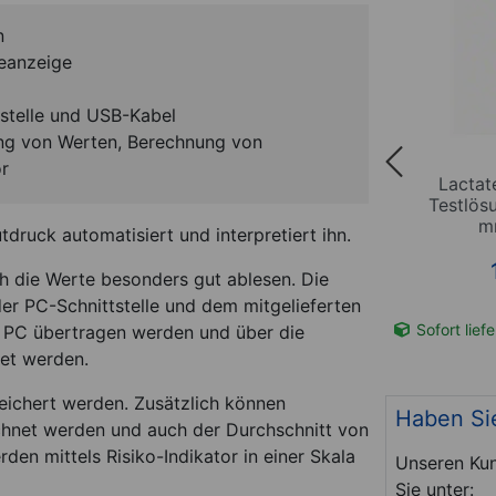
n
teanzeige
tstelle und USB-Kabel
ng von Werten, Berechnung von
or
skop
Lactate SCOUT Sport
Lactat
no
Starter Set, 3-tlg.
Testlösu
m
tdruck automatisiert und interpretiert ihn.
*
539,00
€
h die Werte besonders gut ablesen. Die
er PC-Schnittstelle und dem mitgelieferten
t-Nr. 27013
Sofort lieferbar
Art-Nr. 27089
Sofort lief
n PC übertragen werden und über die
et werden.
ichert werden. Zusätzlich können
Haben Si
chnet werden und auch der Durchschnitt von
n mittels Risiko-Indikator in einer Skala
Unseren Kun
Sie unter: