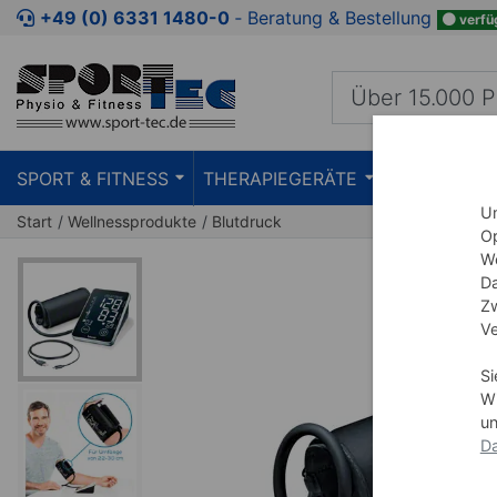
Zum Kaufbereich springen
Zur Produktbeschreibung spring
+49 (0) 6331 1480-0
‐ Beratung & Bestellung
verfü
SPORT & FITNESS
THERAPIEGERÄTE
PRAXISEIN
Um
Start
Wellnessprodukte
Blutdruck
Op
We
Da
Zw
Ve
Si
Wi
un
Da