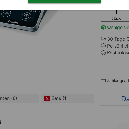
Stück
wenige ve
30 Tage G
Persönlic
Kostenlose
Zahlungsar
Da
anten (6)
Sets (1)
%
5)
8