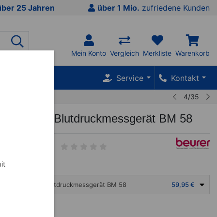
über 25 Jahren
über 1 Mio.
zufriedene Kunden
Mein Konto
Vergleich
Merkliste
Warenkorb
SALE %
Service
Kontakt
4/35
Oberarm-Blutdruckmessgerät BM 58
it
RER Oberarm-Blutdruckmessgerät BM 58
59,95 €
€