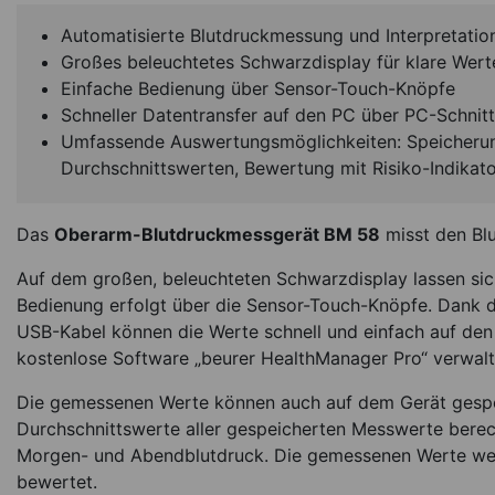
Automatisierte Blutdruckmessung und Interpretatio
Großes beleuchtetes Schwarzdisplay für klare Wer
Einfache Bedienung über Sensor-Touch-Knöpfe
Schneller Datentransfer auf den PC über PC-Schnit
Umfassende Auswertungsmöglichkeiten: Speicheru
Durchschnittswerten, Bewertung mit Risiko-Indikat
Flachkopf Stetho
Colorscop Pla
Das
Oberarm-Blutdruckmessgerät BM 58
misst den Blu
*
22,96
€
Auf dem großen, beleuchteten Schwarzdisplay lassen sic
Bedienung erfolgt über die Sensor-Touch-Knöpfe. Dank d
Sofort lieferbar
Ar
USB-Kabel können die Werte schnell und einfach auf de
kostenlose Software „beurer HealthManager Pro“ verwalt
Die gemessenen Werte können auch auf dem Gerät gespe
Durchschnittswerte aller gespeicherten Messwerte bere
Morgen- und Abendblutdruck. Die gemessenen Werte werde
bewertet.