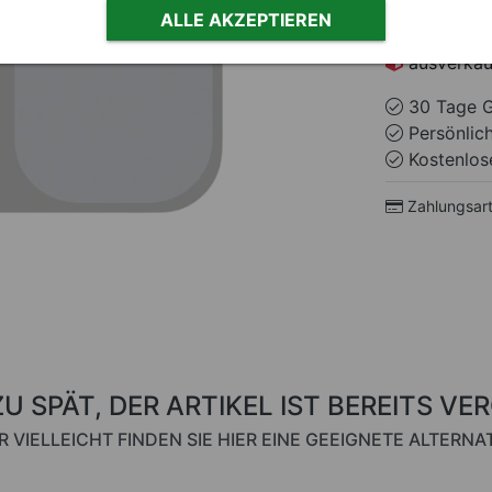
ALLE AKZEPTIEREN
ausverkau
30 Tage G
Persönlic
Kostenlose
Zahlungsar
ZU SPÄT, DER ARTIKEL IST BEREITS VE
R VIELLEICHT FINDEN SIE HIER EINE GEEIGNETE ALTERNAT