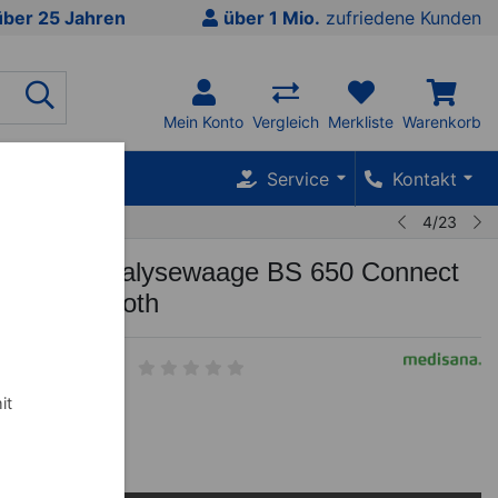
über 25 Jahren
über 1 Mio.
zufriedene Kunden
Mein Konto
Vergleich
Merkliste
Warenkorb
SALE %
Service
Kontakt
4/23
a Körperanalysewaage BS 650 Connect
 und Bluetooth
it
€
inkl. MwSt.