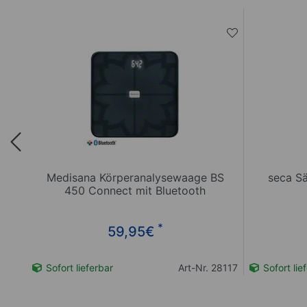
Medisana Körperanalysewaage BS
seca S
450 Connect mit Bluetooth
*
59,95
€
28121
Sofort lieferbar
Art-Nr. 28117
Sofort lie