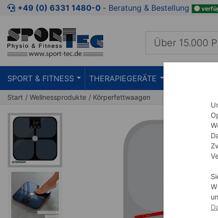
Zum Kaufbereich springen
Zur Produktbeschreibung spring
+49 (0) 6331 1480-0
‐ Beratung & Bestellung
verfü
SPORT & FITNESS
THERAPIEGERÄTE
PRAXISEIN
Start
Wellnessprodukte
Körperfettwaagen
Um
Op
We
Da
Zw
Ve
Si
Wi
un
Da