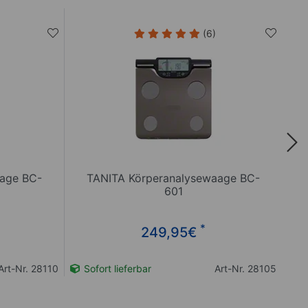
(6)
aage BC-
TANITA Körperanalysewaage BC-
601
*
249,95
€
Art-Nr. 28110
Sofort lieferbar
Art-Nr. 28105
So