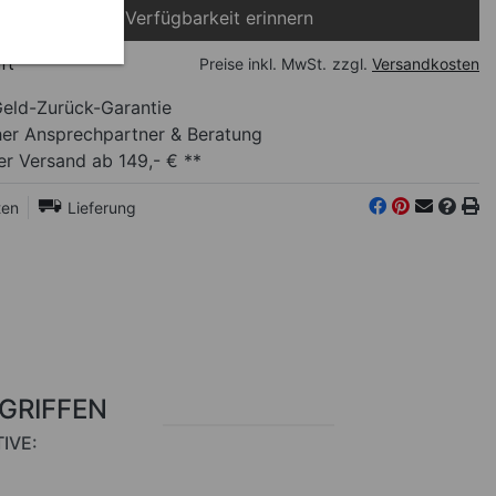
Bei Verfügbarkeit erinnern
ft
Preise inkl. MwSt.
zzgl.
Versandkosten
eld-Zurück-Garantie
her Ansprechpartner
& Beratung
r Versand ab 149,- € **
ten
Lieferung
RGRIFFEN
IVE: