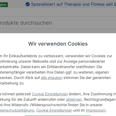
en
Zu den Produktbildern springen
Spezialisiert auf Therapie und Fitness seit
gbar
RICHTUNG
LEHRMITTEL
WELLNESS
MARKEN
Wir verwenden Cookies
 Ihr Einkaufserlebnis zu verbessern, verwenden wir Cookies zur
timierung unserer Webseite und zur Anzeige personalisierter
Medisan
rbeinhalte. Dabei kann ein Drittlandtransfer stattfinden. Die
mit WiFi
tenempfänger verarbeiten Ihre Daten ggf. zu weiteren, eigenen
ecken. Durch Klick auf
alle erlauben
stimmen Sie der genannten
rarbeitung zu.
Art-Nr. 28116
e können jederzeit
Cookie Einstellungen
ändern, Ihre Zustimmung m
rkung für die Zukunft widerrufen oder
ablehnen
. Rechtsgrundlagen
84,95
d Ihre Widerrufs-/Widerspruchsrechte finden Sie in unserer
tenschutzerklärung
,
Cookie Einstellungen
und im
Impressum
.