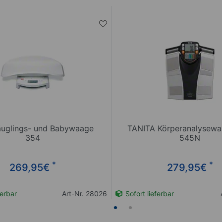
äuglings- und Babywaage
TANITA Körperanalysew
354
545N
*
*
269,95
€
279,95
€
ferbar
Art-Nr. 28026
Sofort lieferbar