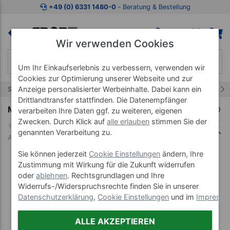
Zum Kaufbereich springen
Zur Produktbeschreibung spring
+49 (0) 6331 1480-0
‐ Beratung & Bestellung
Wir verwenden Cookies
Um Ihr Einkaufserlebnis zu verbessern, verwenden wir
Cookies zur Optimierung unserer Webseite und zur
1/15
Anzeige personalisierter Werbeinhalte. Dabei kann ein
Start
Fitness-Studio Geräte
Oberkörpertraining
Drittlandtransfer stattfinden. Die Datenempfänger
Matrix Krafttrainingsgerät GO Brustpresse
verarbeiten Ihre Daten ggf. zu weiteren, eigenen
Zwecken. Durch Klick auf
alle erlauben
stimmen Sie der
genannten Verarbeitung zu.
Art-Nr. 30260
Sie können jederzeit
Cookie Einstellungen
ändern, Ihre
Zustimmung mit Wirkung für die Zukunft widerrufen
oder
ablehnen
. Rechtsgrundlagen und Ihre
Widerrufs-/Widerspruchsrechte finden Sie in unserer
Datenschutzerklärung
,
Cookie Einstellungen
und im
Impress
ALLE AKZEPTIEREN