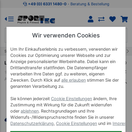
Zum Kaufbereich springen
Zur Produktbeschreibung spring
+49 (0) 6331 1480-0
‐ Beratung & Bestellung
Wir verwenden Cookies
Um Ihr Einkaufserlebnis zu verbessern, verwenden wir
115/230
Start
Marken
Lojer
Cookies zur Optimierung unserer Webseite und zur
Anzeige personalisierter Werbeinhalte. Dabei kann ein
Lojer Therapieliege Delta DP3
Drittlandtransfer stattfinden. Die Datenempfänger
verarbeiten Ihre Daten ggf. zu weiteren, eigenen
Art-Nr. 65760-50-7G
Zwecken. Durch Klick auf
alle erlauben
stimmen Sie der
genannten Verarbeitung zu.
Sie können jederzeit
Cookie Einstellungen
ändern, Ihre
Zustimmung mit Wirkung für die Zukunft widerrufen
oder
ablehnen
. Rechtsgrundlagen und Ihre
Widerrufs-/Widerspruchsrechte finden Sie in unserer
Datenschutzerklärung
,
Cookie Einstellungen
und im
Impress