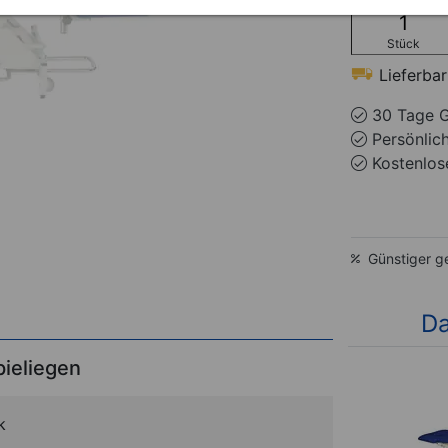
Stück
Lieferbar
30 Tage G
Persönlic
Kostenlose
Günstiger g
Da
pieliegen
k