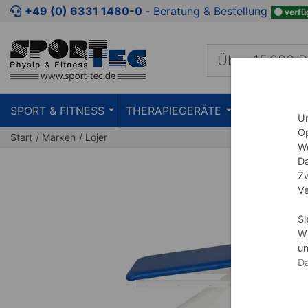
Zum Kaufbereich springen
Zur Produktbeschreibung spring
+49 (0) 6331 1480-0
‐ Beratung & Bestellung
verfü
SPORT & FITNESS
THERAPIEGERÄTE
PRAXISEIN
Um
Op
Start
Marken
Lojer
We
Da
Zw
Ve
Si
Wi
un
Da