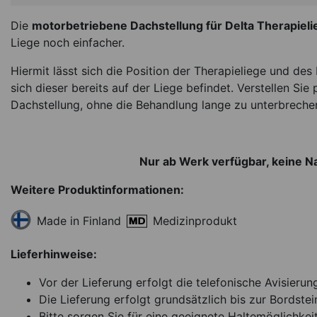
Die
motorbetriebene Dachstellung für Delta Therapiel
Liege noch einfacher.
Hiermit lässt sich die Position der Therapieliege und de
sich dieser bereits auf der Liege befindet. Verstellen Si
Lojer Therapieliege
Dachstellung, ohne die Behandlung lange zu unterbreche
DP4 mit Rundumsch
ab 3.295,00
Nur ab Werk verfügbar, keine 
Weitere Produktinformationen:
kurzfristig lieferbar
Ar
Medizinprodukt
Made in Finland
Lieferhinweise:
Vor der Lieferung erfolgt die telefonische Avisierun
Die Lieferung erfolgt grundsätzlich bis zur Bordstei
Bitte sorgen Sie für eine geeignete Haltemöglichkeit