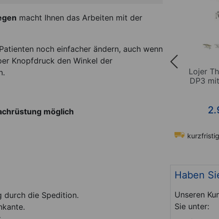
iegen
macht Ihnen das Arbeiten mit der
s Patienten noch einfacher ändern, auch wenn
e per Knopfdruck den Winkel der
 Delta
Lojer Therapieliege Delta
Lojer Th
n.
altung
DP2 mit Rundumschaltung
DP3 mi
*
*
€
ab 3.195,00
€
2.
Nachrüstung möglich
t-Nr. 65757
kurzfristig lieferbar
Art-Nr. 65752
kurzfristig
Haben Si
Unseren Kun
g durch die Spedition.
Sie unter:
nkante.
.