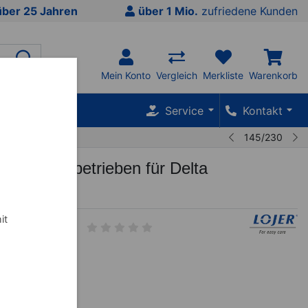
über 25 Jahren
über 1 Mio.
zufriedene Kunden
Mein Konto
Vergleich
Merkliste
Warenkorb
SALE %
Service
Kontakt
145/230
lung motorbetrieben für Delta
liegen
it
0
€
inkl. MwSt.
 mtl.
mehr Infos