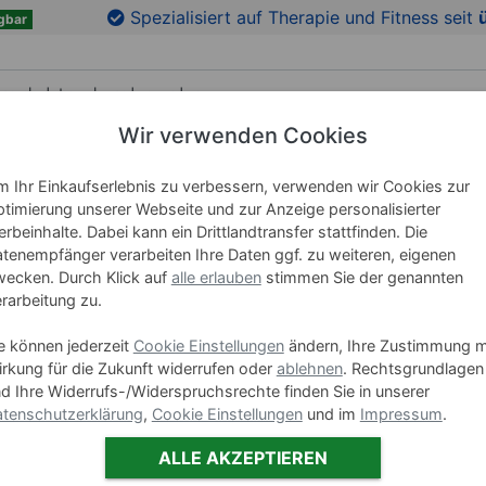
en
Zu den Produktbildern springen
Spezialisiert auf Therapie und Fitness seit
gbar
Wir verwenden Cookies
RICHTUNG
LEHRMITTEL
WELLNESS
MARKEN
 Ihr Einkaufserlebnis zu verbessern, verwenden wir Cookies zur
timierung unserer Webseite und zur Anzeige personalisierter
rbeinhalte. Dabei kann ein Drittlandtransfer stattfinden. Die
tenempfänger verarbeiten Ihre Daten ggf. zu weiteren, eigenen
Dachstel
ecken. Durch Klick auf
alle erlauben
stimmen Sie der genannten
Therapie
rarbeitung zu.
e können jederzeit
Cookie Einstellungen
ändern, Ihre Zustimmung m
Art-Nr. 65786
rkung für die Zukunft widerrufen oder
ablehnen
. Rechtsgrundlagen
d Ihre Widerrufs-/Widerspruchsrechte finden Sie in unserer
tenschutzerklärung
,
Cookie Einstellungen
und im
Impressum
.
419,0
ALLE AKZEPTIEREN
oder
20.00 €