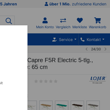
5 Jahren
über 1 Mio.
zufriedene Kunden
Mein Konto
Vergleich
Merkliste
Warenkorb
SALE %
Service
Kontakt
24/30
rapieliege Capre F5R Electric 5-tlg.,
ung, Breite: 65 cm
--01
it
ausverkauft