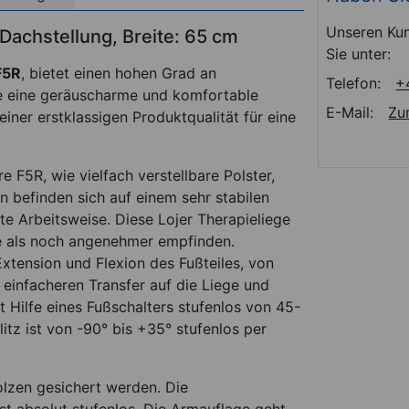
Unseren Kun
 Dachstellung, Breite: 65 cm
Sie unter:
F5R
, bietet einen hohen Grad an
Telefon:
+
ie eine geräuscharme und komfortable
E-Mail:
Zu
ner erstklassigen Produktqualität für eine
 F5R, wie vielfach verstellbare Polster,
n befinden sich auf einem sehr stabilen
e Arbeitsweise. Diese Lojer Therapieliege
ie als noch angenehmer empfinden.
Extension und Flexion des Fußteiles, von
 einfacheren Transfer auf die Liege und
t Hilfe eines Fußschalters stufenlos von 45-
itz ist von -90° bis +35° stufenlos per
olzen gesichert werden. Die