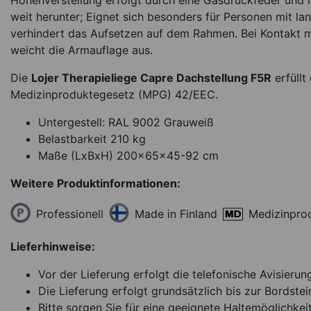
Höhenverstellung erfolgt durch eine Gasdruckfeder und i
weit herunter; Eignet sich besonders für Personen mit l
verhindert das Aufsetzen auf dem Rahmen. Bei Kontakt 
weicht die Armauflage aus.
Die
Lojer Therapieliege Capre Dachstellung F5R
erfüllt
Medizinproduktegesetz (MPG) 42/EEC.
Untergestell: RAL 9002 Grauweiß
Belastbarkeit 210 kg
Maße (LxBxH) 200x65x45-92 cm
Weitere Produktinformationen:
Professionell
Medizinpro
Made in Finland
Lieferhinweise:
Vor der Lieferung erfolgt die telefonische Avisierun
Die Lieferung erfolgt grundsätzlich bis zur Bordstei
Bitte sorgen Sie für eine geeignete Haltemöglichkeit