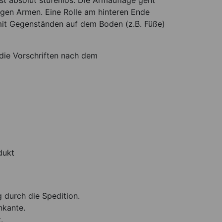
st absolut stufenlos. Die Armauflage geht
angen Armen. Eine Rolle am hinteren Ende
mit Gegenständen auf dem Boden (z.B. Füße)
 die Vorschriften nach dem
dukt
g durch die Spedition.
nkante.
.