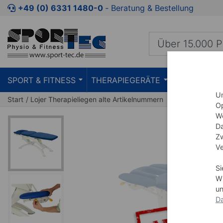
Zum Kaufbereich springen
Zur Produktbeschreibung spring
+49 (0) 6331 1480-0
‐ Beratung & Bestellung
SPORT & FITNESS
THERAPIEGERÄTE
PRAXISEIN
Um
Start
Lojer Therapieliegen alte Artikelnummern
Op
We
Da
Zw
Ve
Si
Wi
un
Da