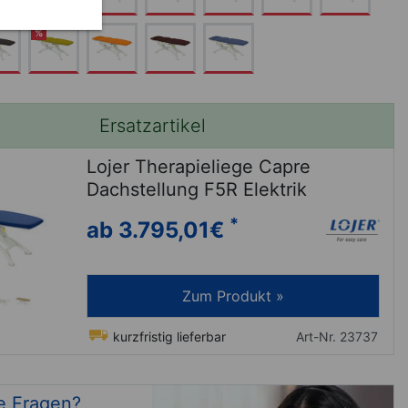
%
Ersatzartikel
Lojer Therapieliege Capre
Dachstellung F5R Elektrik
*
ab 3.795,01
€
Zum Produkt »
kurzfristig lieferbar
Art-Nr. 23737
e Fragen?