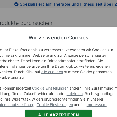
en
Zu den Produktbildern springen
Spezialisiert auf Therapie und Fitness seit
über 2
Wir verwenden Cookies
RICHTUNG
LEHRMITTEL
WELLNESS
MARKEN
 Ihr Einkaufserlebnis zu verbessern, verwenden wir Cookies zur
timierung unserer Webseite und zur Anzeige personalisierter
rbeinhalte. Dabei kann ein Drittlandtransfer stattfinden. Die
Lojer The
tenempfänger verarbeiten Ihre Daten ggf. zu weiteren, eigenen
Dachstell
ecken. Durch Klick auf
alle erlauben
stimmen Sie der genannten
rarbeitung zu.
Art-Nr. 23414
e können jederzeit
Cookie Einstellungen
ändern, Ihre Zustimmung m
rkung für die Zukunft widerrufen oder
ablehnen
. Rechtsgrundlagen
d Ihre Widerrufs-/Widerspruchsrechte finden Sie in unserer
Farbe:
Blau,
tenschutzerklärung
,
Cookie Einstellungen
und im
Impressum
.
ALLE AKZEPTIEREN