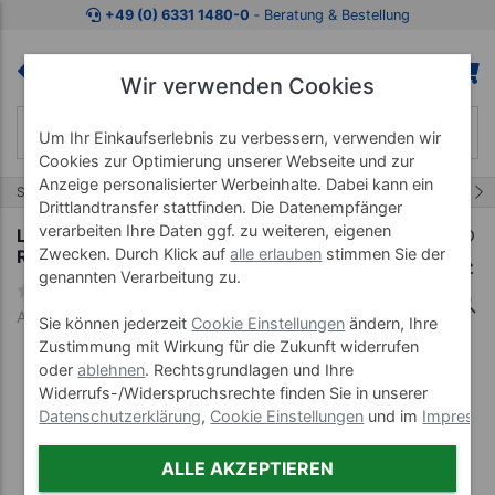
Zum Kaufbereich springen
Zur Produktbeschreibung spring
+49 (0) 6331 1480-0
‐ Beratung & Bestellung
Wir verwenden Cookies
Um Ihr Einkaufserlebnis zu verbessern, verwenden wir
Cookies zur Optimierung unserer Webseite und zur
Anzeige personalisierter Werbeinhalte. Dabei kann ein
13/18
Start
Verstellbare Höhe
Untersuchungsliege Capre E
Drittlandtransfer stattfinden. Die Datenempfänger
verarbeiten Ihre Daten ggf. zu weiteren, eigenen
Lojer Therapieliege Capre E2 mit
Zwecken. Durch Klick auf
alle erlauben
stimmen Sie der
Rundumschaltung
genannten Verarbeitung zu.
Art-Nr. 23747--01
Sie können jederzeit
Cookie Einstellungen
ändern, Ihre
Zustimmung mit Wirkung für die Zukunft widerrufen
oder
ablehnen
. Rechtsgrundlagen und Ihre
Widerrufs-/Widerspruchsrechte finden Sie in unserer
Datenschutzerklärung
,
Cookie Einstellungen
und im
Impress
ALLE AKZEPTIEREN