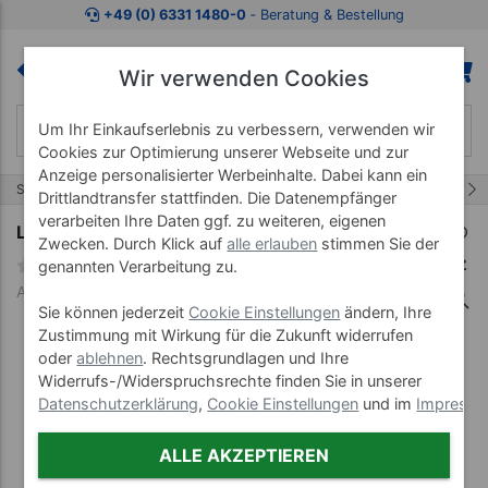
Zum Kaufbereich springen
Zur Produktbeschreibung spring
+49 (0) 6331 1480-0
‐ Beratung & Bestellung
Wir verwenden Cookies
Um Ihr Einkaufserlebnis zu verbessern, verwenden wir
Cookies zur Optimierung unserer Webseite und zur
Anzeige personalisierter Werbeinhalte. Dabei kann ein
4/41
Start
Fitness-Studio Geräte
Med Produkte nach MPG
Drittlandtransfer stattfinden. Die Datenempfänger
verarbeiten Ihre Daten ggf. zu weiteren, eigenen
Lojer Seilzugapparat Pulley 14
Zwecken. Durch Klick auf
alle erlauben
stimmen Sie der
genannten Verarbeitung zu.
Art-Nr. 228001--05
Sie können jederzeit
Cookie Einstellungen
ändern, Ihre
Zustimmung mit Wirkung für die Zukunft widerrufen
oder
ablehnen
. Rechtsgrundlagen und Ihre
Widerrufs-/Widerspruchsrechte finden Sie in unserer
Datenschutzerklärung
,
Cookie Einstellungen
und im
Impress
ALLE AKZEPTIEREN