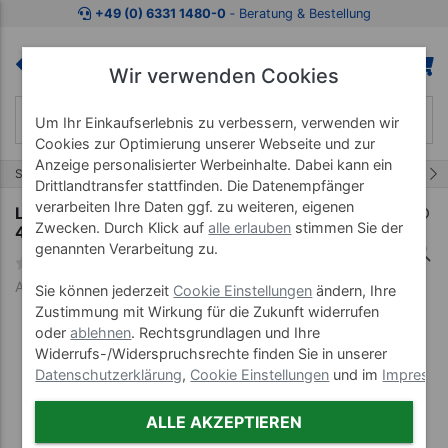
Zum Kaufbereich springen
Zur Produktbeschreibung spring
+49 (0) 6331 1480-0
‐ Beratung & Bestellung
Wir verwenden Cookies
Um Ihr Einkaufserlebnis zu verbessern, verwenden wir
Cookies zur Optimierung unserer Webseite und zur
Anzeige personalisierter Werbeinhalte. Dabei kann ein
14/230
Start
Marken
Lojer
Drittlandtransfer stattfinden. Die Datenempfänger
verarbeiten Ihre Daten ggf. zu weiteren, eigenen
Lojer Gynäkologischer Behandlungsstuhl AFIA
Zwecken. Durch Klick auf
alle erlauben
stimmen Sie der
4060
genannten Verarbeitung zu.
Art-Nr. 65954--7G
Sie können jederzeit
Cookie Einstellungen
ändern, Ihre
Zustimmung mit Wirkung für die Zukunft widerrufen
oder
ablehnen
. Rechtsgrundlagen und Ihre
Widerrufs-/Widerspruchsrechte finden Sie in unserer
Datenschutzerklärung
,
Cookie Einstellungen
und im
Impress
ALLE AKZEPTIEREN