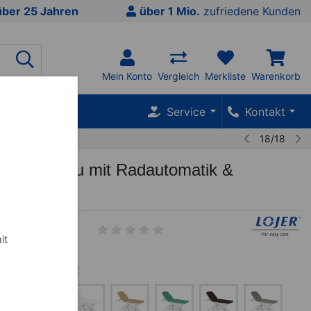
über 25 Jahren
über 1 Mio.
zufriedene Kunden
Mein Konto
Vergleich
Merkliste
Warenkorb
SALE %
Service
Kontakt
18/18
pre E2 Akku mit Radautomatik &
chaltung
--01
it
ausverkauft