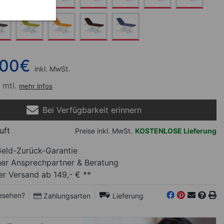
,00
€
inkl. MwSt.
 mtl.
mehr Infos
Bei Verfügbarkeit erinnern
uft
Preise inkl. MwSt.
KOSTENLOSE Lieferung
eld-Zurück-Garantie
her Ansprechpartner
& Beratung
r Versand ab 149,- € **
esehen?
Zahlungsarten
Lieferung