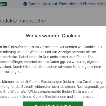
en
Zu den Produktbildern springen
Spezialisiert auf Therapie und Fitness seit
gbar
Wir verwenden Cookies
RICHTUNG
LEHRMITTEL
WELLNESS
MARKEN
 Ihr Einkaufserlebnis zu verbessern, verwenden wir Cookies zur
apre E
timierung unserer Webseite und zur Anzeige personalisierter
Lojer Ca
rbeinhalte. Dabei kann ein Drittlandtransfer stattfinden. Die
tenempfänger verarbeiten Ihre Daten ggf. zu weiteren, eigenen
Rundums
ecken. Durch Klick auf
alle erlauben
stimmen Sie der genannten
rarbeitung zu.
Art-Nr. 23390
e können jederzeit
Cookie Einstellungen
ändern, Ihre Zustimmung m
rkung für die Zukunft widerrufen oder
ablehnen
. Rechtsgrundlagen
d Ihre Widerrufs-/Widerspruchsrechte finden Sie in unserer
Farbe:
Blau,
tenschutzerklärung
,
Cookie Einstellungen
und im
Impressum
.
ALLE AKZEPTIEREN