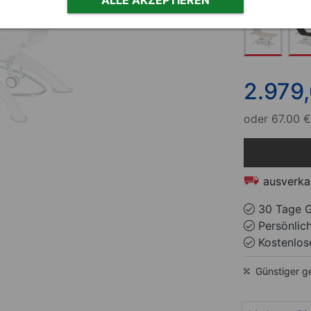
2.979
oder
67.00 €
ausverka
30 Tage G
Persönlic
Kostenlose
Günstiger g