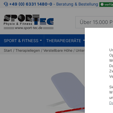
Zum Kaufbereich springen
Zur Produktbeschreibung spring
+49 (0) 6331 1480-0
‐ Beratung & Bestellung
verfü
SPORT & FITNESS
THERAPIEGERÄTE
PRAXISEIN
Um
Start
Therapieliegen
Verstellbare Höhe
Untersuchungsliege C
Op
We
Da
Zw
Ve
Si
Wi
un
Da