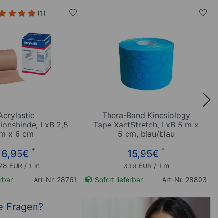
(1)
Acrylastic
Thera-Band Kinesiology
ionsbinde, LxB 2,5
Tape XactStretch, LxB 5 m x
m x 6 cm
5 cm, blau/blau
*
*
16,95
€
15,95
€
78 EUR / 1 m
3.19 EUR / 1 m
erbar
Art-Nr. 28761
Sofort lieferbar
Art-Nr. 28803
e Fragen?