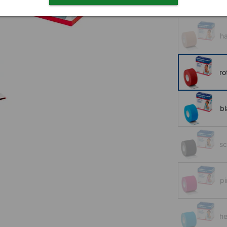
Ausführung
h
ro
bl
s
pi
he