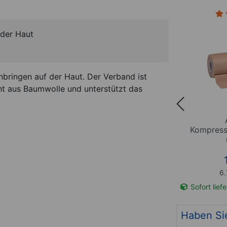
 der Haut
nbringen auf der Haut. Der Verband ist
ht aus Baumwolle und unterstützt das
ology
Thera-Band Kinesiology
B 5 m x
Tape XactStretch, LxB 5 m x
Kompress
eiß
5 cm, schwarz/grau
*
15,95
€
3.19 EUR / 1 m
6.
t-Nr. 28801
Sofort lieferbar
Art-Nr. 28800
Sofort lief
Haben Si