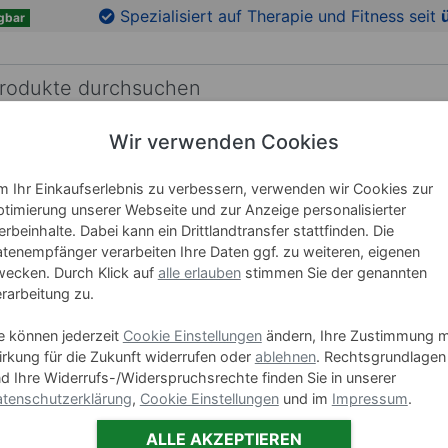
en
Zu den Produktbildern springen
Spezialisiert auf Therapie und Fitness seit
gbar
Wir verwenden Cookies
RICHTUNG
LEHRMITTEL
WELLNESS
MARKEN
 Ihr Einkaufserlebnis zu verbessern, verwenden wir Cookies zur
timierung unserer Webseite und zur Anzeige personalisierter
rbeinhalte. Dabei kann ein Drittlandtransfer stattfinden. Die
Leukotap
tenempfänger verarbeiten Ihre Daten ggf. zu weiteren, eigenen
ecken. Durch Klick auf
alle erlauben
stimmen Sie der genannten
rarbeitung zu.
Art-Nr. 28746
e können jederzeit
Cookie Einstellungen
ändern, Ihre Zustimmung m
Größe
rkung für die Zukunft widerrufen oder
ablehnen
. Rechtsgrundlagen
5 m x 2,5 
d Ihre Widerrufs-/Widerspruchsrechte finden Sie in unserer
tenschutzerklärung
,
Cookie Einstellungen
und im
Impressum
.
5 m x 5,0 
ALLE AKZEPTIEREN