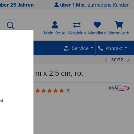
über 25 Jahren
über 1 Mio.
zufriedene Kunden
Mein Konto
Vergleich
Merkliste
Warenkorb
SALE %
Service
Kontakt
50/72
e K, LxB 5 m x 2,5 cm, rot
(2)
it
cm
cm