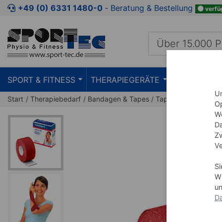
Zum Kaufbereich springen
Zur Produktbeschreibung spring
+49 (0) 6331 1480-0
‐ Beratung & Bestellung
verfü
SPORT & FITNESS
THERAPIEGERÄTE
PRAXISEIN
Um
Start
Therapiebedarf
Bandagen & Tapes
Tape
Op
We
Da
Zw
Ve
Si
Wi
un
Da