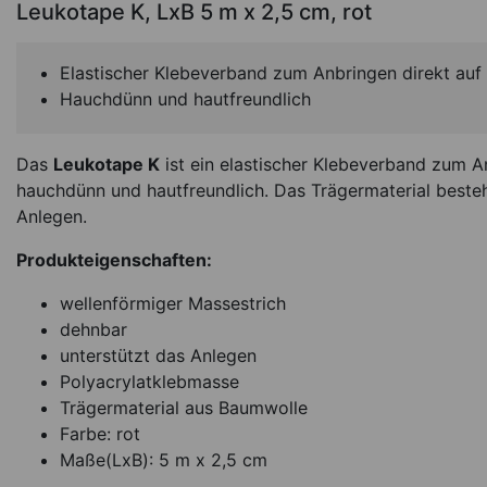
Leukotape K, LxB 5 m x 2,5 cm, rot
Elastischer Klebeverband zum Anbringen direkt auf
Hauchdünn und hautfreundlich
Das
Leukotape K
ist ein elastischer Klebeverband zum A
hauchdünn und hautfreundlich. Das Trägermaterial beste
Anlegen.
Thera-Band Kinesi
Produkteigenschaften:
Tape XactStretch, Lx
5 cm, schwarz/w
wellenförmiger Massestrich
dehnbar
*
15,95
€
unterstützt das Anlegen
3.19 EUR / 1 m
Polyacrylatklebmasse
Sofort lieferbar
Ar
Trägermaterial aus Baumwolle
Farbe: rot
Maße(LxB): 5 m x 2,5 cm