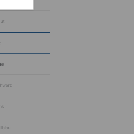
aut
t
au
chwarz
nk
llblau