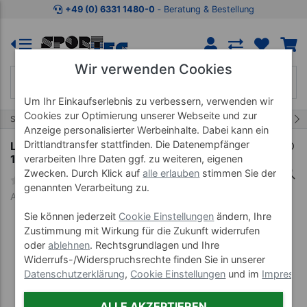
Zum Kaufbereich springen
Zur Produktbeschreibung spring
+49 (0) 6331 1480-0
‐ Beratung & Bestellung
Wir verwenden Cookies
Um Ihr Einkaufserlebnis zu verbessern, verwenden wir
Cookies zur Optimierung unserer Webseite und zur
37/71
Start
Lehrmittel
Lehrtafeln 70x100 cm
Anzeige personalisierter Werbeinhalte. Dabei kann ein
Drittlandtransfer stattfinden. Die Datenempfänger
Lehrtafel "Männliche Geschlechtsorgane", LxB
100x70 cm
verarbeiten Ihre Daten ggf. zu weiteren, eigenen
Zwecken. Durch Klick auf
alle erlauben
stimmen Sie der
genannten Verarbeitung zu.
Art-Nr. 25048--00
Sie können jederzeit
Cookie Einstellungen
ändern, Ihre
Zustimmung mit Wirkung für die Zukunft widerrufen
oder
ablehnen
. Rechtsgrundlagen und Ihre
Widerrufs-/Widerspruchsrechte finden Sie in unserer
Datenschutzerklärung
,
Cookie Einstellungen
und im
Impress
ALLE AKZEPTIEREN