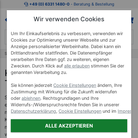
+49 (0) 6331 1480-0
‐ Beratung & Bestellung
Wir verwenden Cookies
Um Ihr Einkaufserlebnis zu verbessern, verwenden wir
Cookies zur Optimierung unserer Webseite und zur
Anzeige personalisierter Werbeinhalte. Dabei kann ein
Drittlandtransfer stattfinden. Die Datenempfänger
Startseite
Kontakt zur Sport-Tec GmbH
verarbeiten Ihre Daten ggf. zu weiteren, eigenen
Zwecken. Durch Klick auf
alle erlauben
stimmen Sie der
Kontakt zum Team von Sport-
genannten Verarbeitung zu.
Tec
Sie können jederzeit
Cookie Einstellungen
ändern, Ihre
Zustimmung mit Wirkung für die Zukunft widerrufen
Sie haben produktspezifische Fragen, stehen vor
oder
ablehnen
. Rechtsgrundlagen und Ihre
einem Problem oder haben Anregungen, die Sie uns
Widerrufs-/Widerspruchsrechte finden Sie in unserer
Datenschutzerklärung
,
Cookie Einstellungen
und im
Impress
mitteilen möchten? Nutzen Sie gern unser
Kontaktformular, um das Team der Sport-Tec GmbH
ALLE AKZEPTIEREN
mit Ihrem Anliegen zu kontaktieren. Sehr gern stehen
wir Ihnen auch via Mail, telefonisch oder per Fax zur