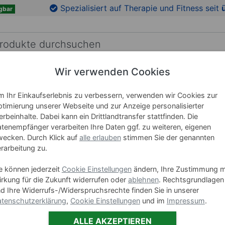
en
Zu den Produktbildern springen
Spezialisiert auf Therapie und Fitness seit
gbar
Wir verwenden Cookies
RICHTUNG
LEHRMITTEL
WELLNESS
MARKEN
 Ihr Einkaufserlebnis zu verbessern, verwenden wir Cookies zur
timierung unserer Webseite und zur Anzeige personalisierter
rbeinhalte. Dabei kann ein Drittlandtransfer stattfinden. Die
Igel-Ball
tenempfänger verarbeiten Ihre Daten ggf. zu weiteren, eigenen
ecken. Durch Klick auf
alle erlauben
stimmen Sie der genannten
rarbeitung zu.
Art-Nr. 04109
e können jederzeit
Cookie Einstellungen
ändern, Ihre Zustimmung m
Größe
rkung für die Zukunft widerrufen oder
ablehnen
. Rechtsgrundlagen
Ø 6 cm
d Ihre Widerrufs-/Widerspruchsrechte finden Sie in unserer
tenschutzerklärung
,
Cookie Einstellungen
und im
Impressum
.
Ø 7 cm
ALLE AKZEPTIEREN