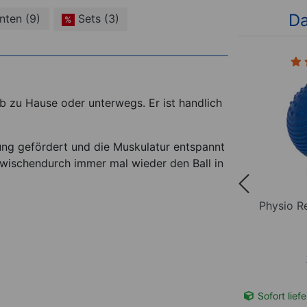
Da
nten (9)
Sets (3)
%
3)
(5)
b zu Hause oder unterwegs. Er ist handlich
ung gefördert und die Muskulatur entspannt
wischendurch immer mal wieder den Ball in
neon-
Igel-Ball, ø 10 cm, schwarz,
Physio Re
hart
*
5,95
€
t-Nr. 04106
Sofort lieferbar
Art-Nr. 04130
Sofort lief