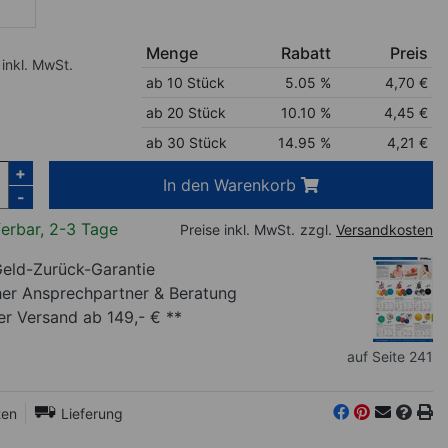
Menge
Rabatt
Preis
inkl. MwSt.
ab 10 Stück
5.05 %
4,70
€
ab 20 Stück
10.10 %
4,45
€
ab 30 Stück
14.95 %
4,21
€
+
In den Warenkorb
-
ferbar, 2-3 Tage
Preise inkl. MwSt.
zzgl.
Versandkosten
eld-Zurück-Garantie
her Ansprechpartner
& Beratung
r Versand ab 149,- € **
auf Seite 241
ten
Lieferung