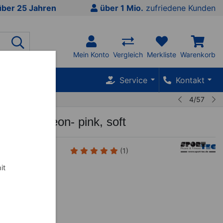
über 25 Jahren
über 1 Mio.
zufriedene Kunden
Mein Konto
Vergleich
Merkliste
Warenkorb
SALE %
Service
Kontakt
4/57
, ø 9 cm, neon- pink, soft
(1)
it