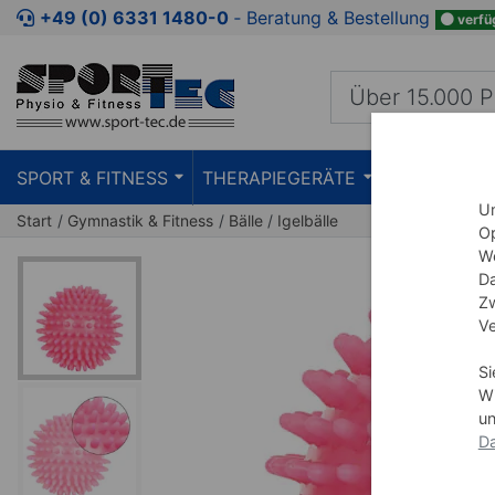
Zum Kaufbereich springen
Zur Produktbeschreibung spring
+49 (0) 6331 1480-0
‐ Beratung & Bestellung
verfü
SPORT & FITNESS
THERAPIEGERÄTE
PRAXISEIN
Um
Start
Gymnastik & Fitness
Bälle
Igelbälle
Op
We
Da
Zw
Ve
Si
Wi
un
Da