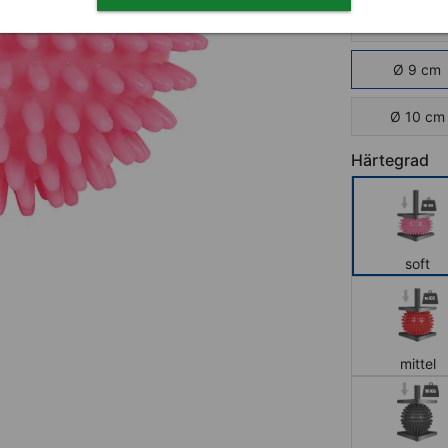
Ø 8 cm
Ø 9 cm
Ø 10 cm
Härtegrad
soft
mittel