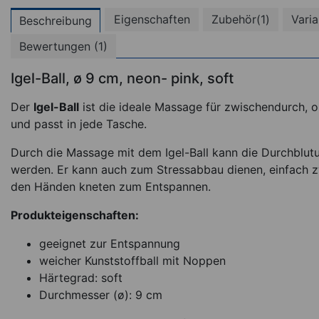
Eigenschaften
Zubehör(1)
Varia
Beschreibung
Bewertungen (1)
(
Igel-Ball, ø 9 cm, neon- pink, soft
Der
Igel-Ball
ist die ideale Massage für zwischendurch, o
und passt in jede Tasche.
Durch die Massage mit dem Igel-Ball kann die Durchblut
werden. Er kann auch zum Stressabbau dienen, einfach z
den Händen kneten zum Entspannen.
Igel-Ball, ø 6 cm, 
Produkteigenschaften:
orange, soft
geeignet zur Entspannung
weicher Kunststoffball mit Noppen
*
2,95
€
Härtegrad: soft
Durchmesser (ø): 9 cm
Sofort lieferbar
Ar