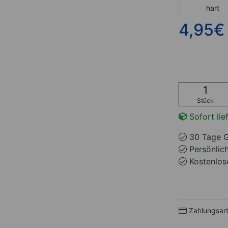
hart
4,95
€
Stück
Sofort lie
30 Tage G
Persönlic
Kostenlose
Zahlungsar