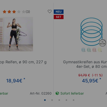
(3)
NEU
SET
op Reifen, ø 90 cm, 227 g
Gymnastikreifen aus Kun
4er-Set, ø 80 cm
51,79
€
(-11 %)
*
*
18,94
€
45,95
€
ferbar
Art-Nr. 02260
Sofort lieferbar