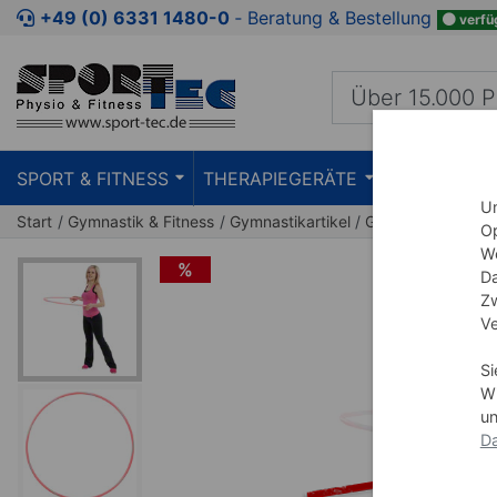
Zum Kaufbereich springen
Zur Produktbeschreibung spring
+49 (0) 6331 1480-0
‐ Beratung & Bestellung
verfü
SPORT & FITNESS
THERAPIEGERÄTE
PRAXISEIN
Um
Start
Gymnastik & Fitness
Gymnastikartikel
Gymnastikreifen
Op
We
%
Da
Zw
Ve
Si
Wi
un
Da