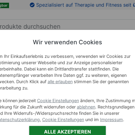
en
Zu den Produktbildern springen
Spezialisiert auf Therapie und Fitness seit
gbar
Wir verwenden Cookies
RICHTUNG
LEHRMITTEL
WELLNESS
MARKEN
 Ihr Einkaufserlebnis zu verbessern, verwenden wir Cookies zur
timierung unserer Webseite und zur Anzeige personalisierter
rbeinhalte. Dabei kann ein Drittlandtransfer stattfinden. Die
Hula Hoo
tenempfänger verarbeiten Ihre Daten ggf. zu weiteren, eigenen
ecken. Durch Klick auf
alle erlauben
stimmen Sie der genannten
rarbeitung zu.
Art-Nr. 02259
e können jederzeit
Cookie Einstellungen
ändern, Ihre Zustimmung m
Varianten
rkung für die Zukunft widerrufen oder
ablehnen
. Rechtsgrundlagen
d Ihre Widerrufs-/Widerspruchsrechte finden Sie in unserer
Hul
tenschutzerklärung
,
Cookie Einstellungen
und im
Impressum
.
-13 %
ALLE AKZEPTIEREN