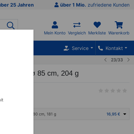
über 25 Jahren
über 1 Mio.
zufriedene Kunden
Mein Konto
Vergleich
Merkliste
Warenkorb
SALE %
Service
Kontakt
23/33
p Reifen, ø 85 cm, 204 g
it
a Hoop Reifen, Ø 80 cm, 181 g
16,95 €