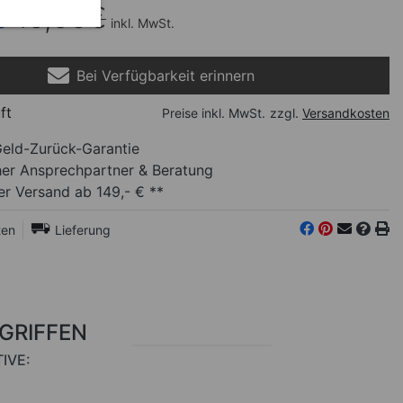
€
15,95
€
inkl. MwSt.
Bei Verfügbarkeit erinnern
ft
Preise inkl. MwSt.
zzgl.
Versandkosten
eld-Zurück-Garantie
her Ansprechpartner
& Beratung
r Versand ab 149,- € **
ten
Lieferung
RGRIFFEN
IVE: