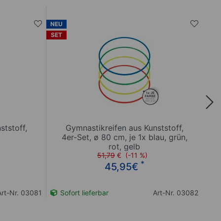
NEU
NEU
SET
SET
ststoff,
Gymnastikreifen aus Kunststoff,
G
4er-Set, ø 80 cm, je 1x blau, grün,
rot, gelb
51,79
€
(-11 %)
*
45,95
€
Art-Nr. 03081
Sofort lieferbar
Art-Nr. 03082
So