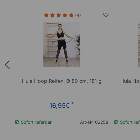
(4)
,
Hula Hoop Reifen, Ø 80 cm, 181 g
Hula Ho
*
16,95
€
02250
Sofort lieferbar
Art-Nr. 02258
Sofort lie