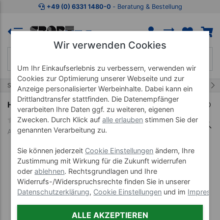
Zum Kaufbereich springen
Zur Produktbeschreibung spring
+49 (0) 6331 1480-0
‐ Beratung & Bestellung
Wir verwenden Cookies
Um Ihr Einkaufserlebnis zu verbessern, verwenden wir
Cookies zur Optimierung unserer Webseite und zur
2/16
Start
Fitnessgeräte
Recumbent Ergometer
Anzeige personalisierter Werbeinhalte. Dabei kann ein
Drittlandtransfer stattfinden. Die Datenempfänger
Horizon Fitness 5.0R Liegerad
verarbeiten Ihre Daten ggf. zu weiteren, eigenen
Zwecken. Durch Klick auf
alle erlauben
stimmen Sie der
genannten Verarbeitung zu.
Art-Nr. 22255
Sie können jederzeit
Cookie Einstellungen
ändern, Ihre
Zustimmung mit Wirkung für die Zukunft widerrufen
oder
ablehnen
. Rechtsgrundlagen und Ihre
Widerrufs-/Widerspruchsrechte finden Sie in unserer
Datenschutzerklärung
,
Cookie Einstellungen
und im
Impress
ALLE AKZEPTIEREN