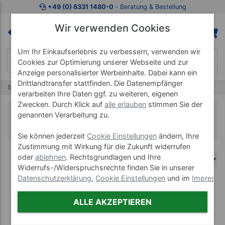
+49 (0) 6331 1480-0
‐ Beratung & Bestellung
Wir verwenden Cookies
Um Ihr Einkaufserlebnis zu verbessern, verwenden wir
Cookies zur Optimierung unserer Webseite und zur
Anzeige personalisierter Werbeinhalte. Dabei kann ein
Drittlandtransfer stattfinden. Die Datenempfänger
Start
Horizon Crosstrainer
verarbeiten Ihre Daten ggf. zu weiteren, eigenen
Zwecken. Durch Klick auf
alle erlauben
stimmen Sie der
Horizon Crosstrainer
genannten Verarbeitung zu.
Sie können jederzeit
Cookie Einstellungen
ändern, Ihre
Zustimmung mit Wirkung für die Zukunft widerrufen
oder
ablehnen
. Rechtsgrundlagen und Ihre
Widerrufs-/Widerspruchsrechte finden Sie in unserer
Datenschutzerklärung
,
Cookie Einstellungen
und im
Impress
(2)
ALLE AKZEPTIEREN