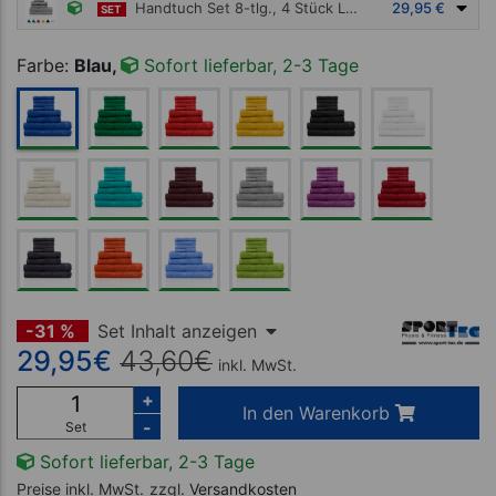
Handtuch Set 8-tlg., 4 Stück LxB 30x30 cm, 2 Stück LxB 140x70 cm und 2 Stück LxB 100x50 cm
29,95 €
SET
Farbe:
Blau,
Sofort lieferbar, 2-3 Tage
-31 %
Set Inhalt anzeigen
29,95
€
43,60
€
inkl. MwSt.
+
In den Warenkorb
-
Set
Sofort lieferbar, 2-3 Tage
Preise inkl. MwSt.
zzgl.
Versandkosten