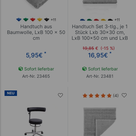
Handtuch aus
Handtuch Set 3-tlg., je 1
Baumwolle, LxB 100 x 50
Stück Lxb 30x30 cm,
cm
LxB 100x50 cm und LxB
140x70 cm
19,85
€
(-15 %)
*
*
5,95
€
16,95
€
Sofort lieferbar
Sofort lieferbar
Art-Nr. 23465
Art-Nr. 23481
NEU
(4)