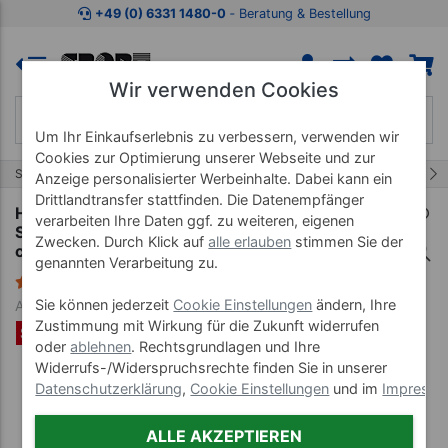
Zum Kaufbereich springen
Zur Produktbeschreibung spring
+49 (0) 6331 1480-0
‐ Beratung & Bestellung
Wir verwenden Cookies
Um Ihr Einkaufserlebnis zu verbessern, verwenden wir
Cookies zur Optimierung unserer Webseite und zur
5/8
Start
Therapiebedarf
Handtücher & Decken
Anzeige personalisierter Werbeinhalte. Dabei kann ein
Drittlandtransfer stattfinden. Die Datenempfänger
Handtuch Set 8-tlg., 4 Stück LxB 30x30 cm, 2
verarbeiten Ihre Daten ggf. zu weiteren, eigenen
Stück LxB 140x70 cm und 2 Stück LxB 100x50
Zwecken. Durch Klick auf
alle erlauben
stimmen Sie der
cm
genannten Verarbeitung zu.
3 Bewertungen
Sie können jederzeit
Cookie Einstellungen
ändern, Ihre
Art-Nr. 23480--01
Zustimmung mit Wirkung für die Zukunft widerrufen
SET %
oder
ablehnen
. Rechtsgrundlagen und Ihre
Widerrufs-/Widerspruchsrechte finden Sie in unserer
Datenschutzerklärung
,
Cookie Einstellungen
und im
Impress
ALLE AKZEPTIEREN