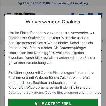
Zum Kaufbereich springen
Zur Produktbeschreibung spring
+49 (0) 6331 1480-0
‐ Beratung & Bestellung
Wir verwenden Cookies
Um Ihr Einkaufserlebnis zu verbessern, verwenden wir
Cookies zur Optimierung unserer Webseite und zur
2/6
Start
Rotlichtstrahler
Infrarotstrahler IRS 3
Anzeige personalisierter Werbeinhalte. Dabei kann ein
Drittlandtransfer stattfinden. Die Datenempfänger
Halogen Infrarotstrahler IRS 3, Wandmodell inkl.
verarbeiten Ihre Daten ggf. zu weiteren, eigenen
Wandarm
Zwecken. Durch Klick auf
alle erlauben
stimmen Sie der
genannten Verarbeitung zu.
Art-Nr. 24754
Sie können jederzeit
Cookie Einstellungen
ändern, Ihre
Zustimmung mit Wirkung für die Zukunft widerrufen
oder
ablehnen
. Rechtsgrundlagen und Ihre
Widerrufs-/Widerspruchsrechte finden Sie in unserer
Datenschutzerklärung
,
Cookie Einstellungen
und im
Impress
ALLE AKZEPTIEREN