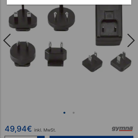
49,94
€
inkl. MwSt.