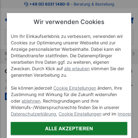
Zum Kaufbereich springen
Zur Produktbeschreibung spring
+49 (0) 6331 1480-0
‐ Beratung & Bestellung
Wir verwenden Cookies
Um Ihr Einkaufserlebnis zu verbessern, verwenden wir
Cookies zur Optimierung unserer Webseite und zur
Anzeige personalisierter Werbeinhalte. Dabei kann ein
56/80
Start
Elektrotherapiegeräte
Drittlandtransfer stattfinden. Die Datenempfänger
Elektrotherapiegeräte Zubehör
verarbeiten Ihre Daten ggf. zu weiteren, eigenen
Zwecken. Durch Klick auf
alle erlauben
stimmen Sie der
Gymna Netzteil mit 6 verschiedenen Adaptern
genannten Verarbeitung zu.
Art-Nr. 28209
Sie können jederzeit
Cookie Einstellungen
ändern, Ihre
Zustimmung mit Wirkung für die Zukunft widerrufen
NEU
oder
ablehnen
. Rechtsgrundlagen und Ihre
Widerrufs-/Widerspruchsrechte finden Sie in unserer
Datenschutzerklärung
,
Cookie Einstellungen
und im
Impress
ALLE AKZEPTIEREN