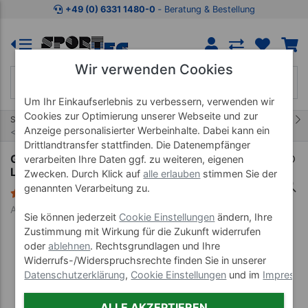
Zum Kaufbereich springen
Zur Produktbeschreibung spring
+49 (0) 6331 1480-0
‐ Beratung & Bestellung
Wir verwenden Cookies
Um Ihr Einkaufserlebnis zu verbessern, verwenden wir
Cookies zur Optimierung unserer Webseite und zur
46/78
Start
Elektrotherapiegeräte
Anzeige personalisierter Werbeinhalte. Dabei kann ein
Elektrotherapiegeräte Zubehör
Drittlandtransfer stattfinden. Die Datenempfänger
Gummi-Elektroden für Elektrotherapiegeräte,
verarbeiten Ihre Daten ggf. zu weiteren, eigenen
LxB 6x8 cm, 2 Stück
Zwecken. Durch Klick auf
alle erlauben
stimmen Sie der
genannten Verarbeitung zu.
1 Bewertung
Art-Nr. 28063
Sie können jederzeit
Cookie Einstellungen
ändern, Ihre
Zustimmung mit Wirkung für die Zukunft widerrufen
oder
ablehnen
. Rechtsgrundlagen und Ihre
Widerrufs-/Widerspruchsrechte finden Sie in unserer
Datenschutzerklärung
,
Cookie Einstellungen
und im
Impress
ALLE AKZEPTIEREN