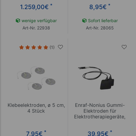
*
*
1.259,00
€
8,95
€
wenige verfügbar
Sofort lieferbar
Art-Nr. 22938
Art-Nr. 28065
(1)
Klebeelektroden, ø 5 cm,
Enraf-Nonius Gummi-
4 Stück
Elektroden für
Elektrotherapiegeräte,
6x8 cm, 2 Stück
*
*
7,95
€
39,95
€