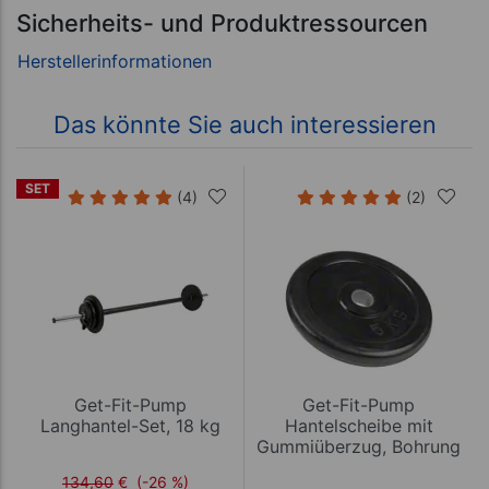
Sicherheits- und Produktressourcen
Das könnte Sie auch interessieren
SET
(4)
(2)
Get-Fit-Pump
Get-Fit-Pump
Langhantel-Set, 18 kg
Hantelscheibe mit
Gummiüberzug, Bohrung
Ø 3 cm, 5 kg, Stück
134,60
€
(-26 %)