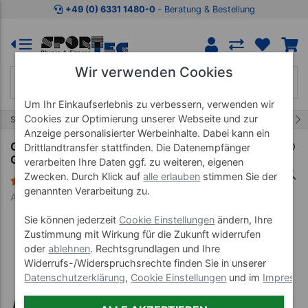
Zum Kaufbereich springen
Zur Produktbeschreibung spring
+49 (0) 6331 1480-0
‐ Beratung & Bestellung
Wir verwenden Cookies
Um Ihr Einkaufserlebnis zu verbessern, verwenden wir
Cookies zur Optimierung unserer Webseite und zur
6/22
Start
Scheiben und Stangen
Hantelscheiben Gummi
Anzeige personalisierter Werbeinhalte. Dabei kann ein
Get-Fit-Pump Hantelscheibe mit
Drittlandtransfer stattfinden. Die Datenempfänger
Gummiüberzug, Bohrung Ø 3 cm, 1 kg, Stück
verarbeiten Ihre Daten ggf. zu weiteren, eigenen
Zwecken. Durch Klick auf
alle erlauben
stimmen Sie der
1 Bewertung
genannten Verarbeitung zu.
Art-Nr. 22567
Sie können jederzeit
Cookie Einstellungen
ändern, Ihre
Zustimmung mit Wirkung für die Zukunft widerrufen
oder
ablehnen
. Rechtsgrundlagen und Ihre
Widerrufs-/Widerspruchsrechte finden Sie in unserer
Datenschutzerklärung
,
Cookie Einstellungen
und im
Impress