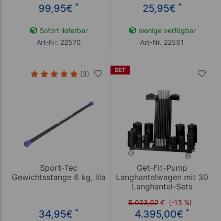
*
*
99,95
€
25,95
€
Sofort lieferbar
wenige verfügbar
Art-Nr. 22570
Art-Nr. 22561
SET
(3)
Sport-Tec
Get-Fit-Pump
Gewichtsstange 6 kg, lila
Langhantelwagen mit 30
Langhantel-Sets
5.033,02
€
(-13 %)
*
*
34,95
€
4.395,00
€