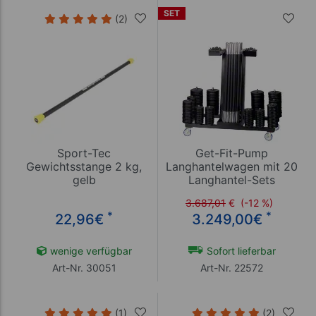
SET
(2)
Sport-Tec
Get-Fit-Pump
Gewichtsstange 2 kg,
Langhantelwagen mit 20
gelb
Langhantel-Sets
3.687,01
€
(-12 %)
*
*
22,96
€
3.249,00
€
wenige verfügbar
Sofort lieferbar
Art-Nr. 30051
Art-Nr. 22572
(1)
(2)