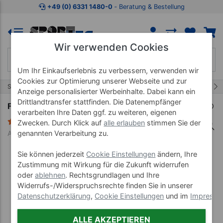
Zum Kaufbereich springen
Zur Produktbeschreibung spring
+49 (0) 6331 1480-0
‐ Beratung & Bestellung
Wir verwenden Cookies
Um Ihr Einkaufserlebnis zu verbessern, verwenden wir
Cookies zur Optimierung unserer Webseite und zur
3/13
Start
Propriozeptive Geräte
Flexi Bar
Anzeige personalisierter Werbeinhalte. Dabei kann ein
Drittlandtransfer stattfinden. Die Datenempfänger
Flexi-Bar Intensiv, 153,5 cm
verarbeiten Ihre Daten ggf. zu weiteren, eigenen
1 Bewertung
Zwecken. Durch Klick auf
alle erlauben
stimmen Sie der
genannten Verarbeitung zu.
Art-Nr. 02375
Sie können jederzeit
Cookie Einstellungen
ändern, Ihre
Zustimmung mit Wirkung für die Zukunft widerrufen
oder
ablehnen
. Rechtsgrundlagen und Ihre
Widerrufs-/Widerspruchsrechte finden Sie in unserer
Datenschutzerklärung
,
Cookie Einstellungen
und im
Impress
ALLE AKZEPTIEREN