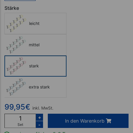
Stärke
leicht
mittel
stark
extra stark
99,95
€
inkl. MwSt.
+
In den Warenkorb
-
Set