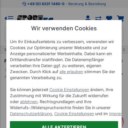
Zum Kaufbereich springen
Zur Produktbeschreibung spring
+49 (0) 6331 1480-0
‐ Beratung & Bestellung
Wir verwenden Cookies
Um Ihr Einkaufserlebnis zu verbessern, verwenden wir
Cookies zur Optimierung unserer Webseite und zur
72/73
Start
Bänder
Fitness Tubes
Anzeige personalisierter Werbeinhalte. Dabei kann ein
Drittlandtransfer stattfinden. Die Datenempfänger
Fitness Tube, stark, rot, 10er Set
verarbeiten Ihre Daten ggf. zu weiteren, eigenen
Zwecken. Durch Klick auf
alle erlauben
stimmen Sie der
Art-Nr. 21319
genannten Verarbeitung zu.
Sie können jederzeit
Cookie Einstellungen
ändern, Ihre
Zustimmung mit Wirkung für die Zukunft widerrufen
oder
ablehnen
. Rechtsgrundlagen und Ihre
Widerrufs-/Widerspruchsrechte finden Sie in unserer
Datenschutzerklärung
,
Cookie Einstellungen
und im
Impress
ALLE AKZEPTIEREN