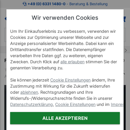
Zum Kaufbereich springen
Zur Produktbeschreibung spring
+49 (0) 6331 1480-0
‐ Beratung & Bestellung
Wir verwenden Cookies
Um Ihr Einkaufserlebnis zu verbessern, verwenden wir
Cookies zur Optimierung unserer Webseite und zur
Anzeige personalisierter Werbeinhalte. Dabei kann ein
Drittlandtransfer stattfinden. Die Datenempfänger
1/1
verarbeiten Ihre Daten ggf. zu weiteren, eigenen
Farbe Gestell
Zwecken. Durch Klick auf
alle erlauben
stimmen Sie der
genannten Verarbeitung zu.
Art-Nr. 99972--87
Sie können jederzeit
Cookie Einstellungen
ändern, Ihre
Zustimmung mit Wirkung für die Zukunft widerrufen
oder
ablehnen
. Rechtsgrundlagen und Ihre
Widerrufs-/Widerspruchsrechte finden Sie in unserer
Datenschutzerklärung
,
Cookie Einstellungen
und im
Impress
ALLE AKZEPTIEREN