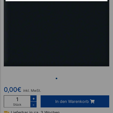
0,00
€
inkl. MwSt.
+
In den Warenkorb
-
Stück
Lieferbar in ca. 3 Wochen