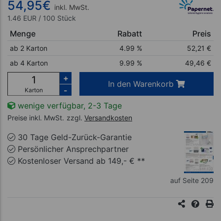
54,95
€
inkl. MwSt.
1.46 EUR / 100 Stück
Menge
Rabatt
Preis
ab 2 Karton
4.99 %
52,21
€
ab 4 Karton
9.99 %
49,46
€
+
In den Warenkorb
-
Karton
wenige verfügbar, 2-3 Tage
Preise inkl. MwSt.
zzgl.
Versandkosten
30 Tage Geld-Zurück-Garantie
Persönlicher Ansprechpartner
Kostenloser Versand ab 149,- € **
auf Seite 209