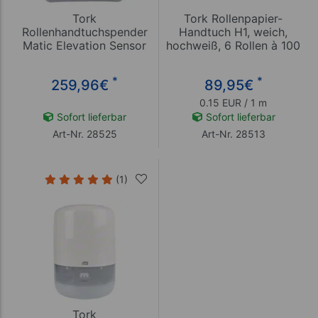
Tork
Tork Rollenpapier-
Rollenhandtuchspender
Handtuch H1, weich,
Matic Elevation Sensor
hochweiß, 6 Rollen à 100
H1
Meter
*
*
259,96
€
89,95
€
0.15 EUR / 1 m
Sofort lieferbar
Sofort lieferbar
Art-Nr. 28525
Art-Nr. 28513
(1)
Tork