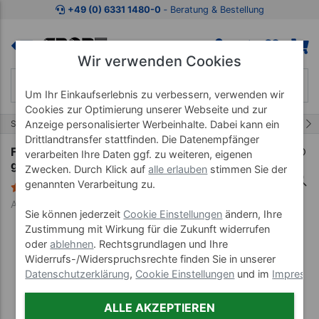
Zum Kaufbereich springen
Zur Produktbeschreibung spring
+49 (0) 6331 1480-0
‐ Beratung & Bestellung
Wir verwenden Cookies
Um Ihr Einkaufserlebnis zu verbessern, verwenden wir
Cookies zur Optimierung unserer Webseite und zur
7/19
Anzeige personalisierter Werbeinhalte. Dabei kann ein
Start
Hygieneartikel
Falthandtücher & Spender
Drittlandtransfer stattfinden. Die Datenempfänger
Falthandtuch, LxB 24x23 cm, 15x266 Stück,
verarbeiten Ihre Daten ggf. zu weiteren, eigenen
grün
Zwecken. Durch Klick auf
alle erlauben
stimmen Sie der
genannten Verarbeitung zu.
8 Bewertungen
Art-Nr. 28511
Sie können jederzeit
Cookie Einstellungen
ändern, Ihre
Zustimmung mit Wirkung für die Zukunft widerrufen
oder
ablehnen
. Rechtsgrundlagen und Ihre
Widerrufs-/Widerspruchsrechte finden Sie in unserer
Datenschutzerklärung
,
Cookie Einstellungen
und im
Impress
ALLE AKZEPTIEREN