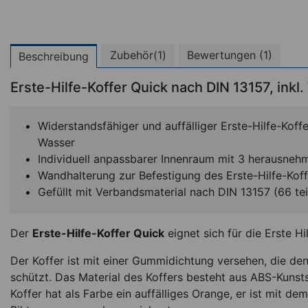
Zubehör(1)
Bewertungen (1)
Beschreibung
Erste-Hilfe-Koffer Quick nach DIN 13157, ink
(
Widerstandsfähiger und auffälliger Erste-Hilfe-Koff
Wasser
Individuell anpassbarer Innenraum mit 3 herausneh
Wandhalterung zur Befestigung des Erste-Hilfe-Koff
Gefüllt mit Verbandsmaterial nach DIN 13157 (66 tei
Der
Erste-Hilfe-Koffer Quick
eignet sich für die Erste H
Leukotape Foam,
30x20 cm, 10 St
Der Koffer ist mit einer Gummidichtung versehen, die de
schützt. Das Material des Koffers besteht aus ABS-Kunsts
*
Koffer hat als Farbe ein auffälliges Orange, er ist mit dem
49,94
€