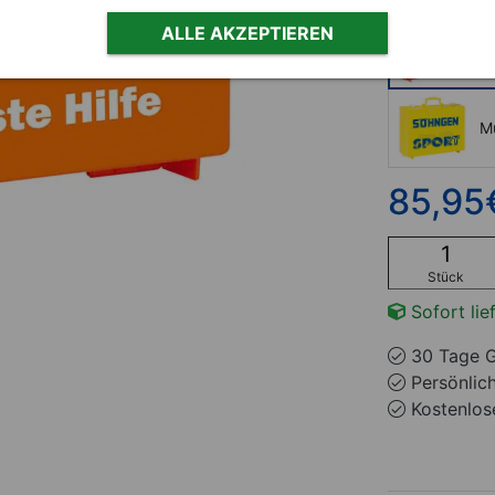
ALLE AKZEPTIEREN
Q
Mu
85,95
Stück
Sofort lie
30 Tage G
Persönlic
Kostenlose