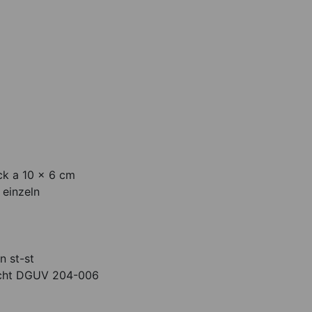
ck a 10 x 6 cm
 einzeln
n st-st
richt DGUV 204-006