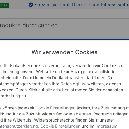
en
Zu den Produktbildern springen
Spezialisiert auf Therapie und Fitness seit
gbar
RICHTUNG
LEHRMITTEL
WELLNESS
MARKEN
Wir verwenden Cookies
 Ihr Einkaufserlebnis zu verbessern, verwenden wir Cookies zur
Erste-Hil
timierung unserer Webseite und zur Anzeige personalisierter
Wandhal
rbeinhalte. Dabei kann ein Drittlandtransfer stattfinden. Die
tenempfänger verarbeiten Ihre Daten ggf. zu weiteren, eigenen
ecken. Durch Klick auf
alle erlauben
stimmen Sie der genannten
Art-Nr. 28960
rarbeitung zu.
Ausführung
e können jederzeit
Cookie Einstellungen
ändern, Ihre Zustimmung m
rkung für die Zukunft widerrufen oder
ablehnen
. Rechtsgrundlagen
d Ihre Widerrufs-/Widerspruchsrechte finden Sie in unserer
S
tenschutzerklärung
,
Cookie Einstellungen
und im
Impressum
.