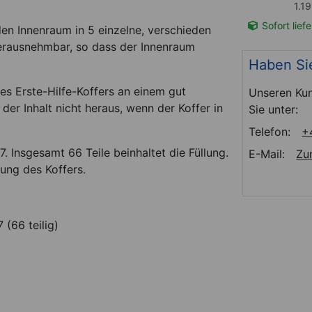
ck
1.99 EUR / 1 Stück
1.1
t-Nr. 28730
Sofort lieferbar
Art-Nr. 28624
Sofort lief
den Innenraum in 5 einzelne, verschieden
herausnehmbar, so dass der Innenraum
Haben Si
es Erste-Hilfe-Koffers an einem gut
Unseren Kun
der Inhalt nicht heraus, wenn der Koffer in
Sie unter:
Telefon:
+
. Insgesamt 66 Teile beinhaltet die Füllung.
E-Mail:
Zu
ung des Koffers.
 (66 teilig)