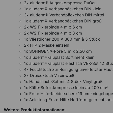
2x aluderm® Augenkompresse DuOcul
1x aluderm® Verbandpäckchen DIN klein
3x aluderm® Verbandpäckchen DIN mittel
1x aluderm® Verbandpäckchen DIN groß
2x WS-Fixierbinde 4 m x 6 cm
2x WS-Fixierbinde 4 m x 8 cm
1x Vliestücher 200 x 300 mm à 5 Stück
2x FFP 2 Maske einzeln
1x SÖHNGEN®-Pore 5 m x 2,50 cm
1x aluderm®-aluplast Sortiment klein
1x aluderm®-aluplast elastisch VBK-Set 12 Stü
4x Feuchttuch zur Reinigung unverletzter Haut
2x Dreiecktuch V reinweiß
1x Handschuh-Set mit 4 Stück Vinyl groß
1x Kälte-Sofortkompresse klein ab 200 cm²
1x Erste Hilfe-Kleiderschere 19 cm kniegeboge
1x Anleitung Erste-Hilfe Heftform gelb entsp
Weitere Produktinformationen: