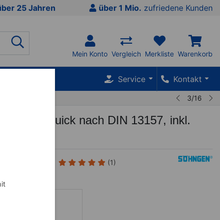
über 25 Jahren
über 1 Mio.
zufriedene Kunden
Mein Konto
Vergleich
Merkliste
Warenkorb
SALE %
Service
Kontakt
3/16
fe-Koffer Quick nach DIN 13157, inkl.
terung
(1)
it
porttasche