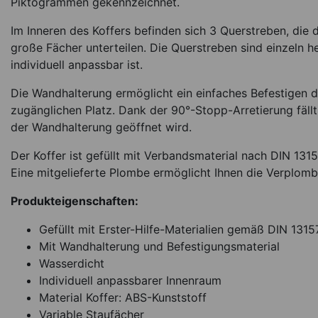
Piktogrammen gekennzeichnet.
5.00 EUR / 1 Stü
Sofort lieferbar
Ar
Im Inneren des Koffers befinden sich 3 Querstreben, die 
große Fächer unterteilen. Die Querstreben sind einzeln 
individuell anpassbar ist.
Die Wandhalterung ermöglicht ein einfaches Befestigen d
zugänglichen Platz. Dank der 90°-Stopp-Arretierung fällt 
der Wandhalterung geöffnet wird.
Der Koffer ist gefüllt mit Verbandsmaterial nach DIN 13157
Eine mitgelieferte Plombe ermöglicht Ihnen die Verplomb
Produkteigenschaften:
Gefüllt mit Erster-Hilfe-Materialien gemäß DIN 13157
Mit Wandhalterung und Befestigungsmaterial
Wasserdicht
Individuell anpassbarer Innenraum
Material Koffer: ABS-Kunststoff
Variable Staufächer