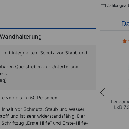
Zahlungsar
Da
l. Wandhalterung
1)
er mit integriertem Schutz vor Staub und
mbaren Querstreben zur Unterteilung
ers
lig)
ilfe von bis zu 50 Personen.
 LxB
Leukomed Wundverband,
Leukom
ück
LxB 8x10 cm, 5 Stück
LxB 7,
n Inhalt vor Schmutz, Staub und Wasser
toff und ist sehr widerstandsfähig. Der
*
 Schriftzug „Erste Hilfe“ und Erste-Hilfe-
9,95
€