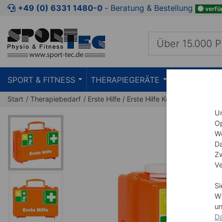
Zum Kaufbereich springen
Zur Produktbeschreibung spring
+49 (0) 6331 1480-0
‐ Beratung & Bestellung
verfü
SPORT & FITNESS
THERAPIEGERÄTE
PRAXISEIN
Start
Therapiebedarf
Erste Hilfe
Erste Hilfe Koffer
Um
Op
We
Da
Zw
Ve
Si
Wi
un
Da