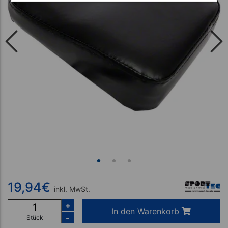
19,94
€
inkl. MwSt.
+
In den Warenkorb
-
Stück