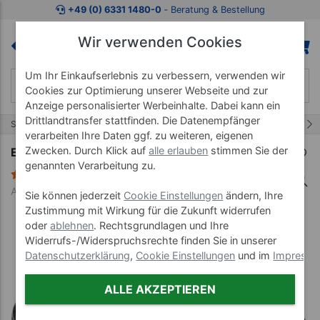
Zum Kaufbereich springen
Zur Produktbeschreibung spring
+49 (0) 6331 1480-0
‐ Beratung & Bestellung
Wir verwenden Cookies
Um Ihr Einkaufserlebnis zu verbessern, verwenden wir
Cookies zur Optimierung unserer Webseite und zur
Anzeige personalisierter Werbeinhalte. Dabei kann ein
Drittlandtransfer stattfinden. Die Datenempfänger
21/21
Start
Fitnessgeräte
Bauchtrainer
verarbeiten Ihre Daten ggf. zu weiteren, eigenen
Zwecken. Durch Klick auf
alle erlauben
stimmen Sie der
Ersatzkopfteil für Power Roller
genannten Verarbeitung zu.
4 Bewertungen
Art-Nr. 03857
Sie können jederzeit
Cookie Einstellungen
ändern, Ihre
Zustimmung mit Wirkung für die Zukunft widerrufen
oder
ablehnen
. Rechtsgrundlagen und Ihre
Widerrufs-/Widerspruchsrechte finden Sie in unserer
Datenschutzerklärung
,
Cookie Einstellungen
und im
Impress
ALLE AKZEPTIEREN