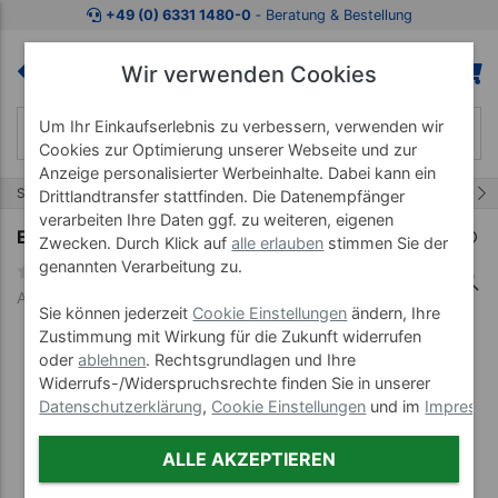
Zum Kaufbereich springen
Zur Produktbeschreibung spring
+49 (0) 6331 1480-0
‐ Beratung & Bestellung
Wir verwenden Cookies
Um Ihr Einkaufserlebnis zu verbessern, verwenden wir
Cookies zur Optimierung unserer Webseite und zur
Anzeige personalisierter Werbeinhalte. Dabei kann ein
2/3
Start
Ergo-Fit Cardio Line
Ergo-Fit Cardio Line 3000
Drittlandtransfer stattfinden. Die Datenempfänger
verarbeiten Ihre Daten ggf. zu weiteren, eigenen
ERGO-FIT Mix 3000 med
Zwecken. Durch Klick auf
alle erlauben
stimmen Sie der
genannten Verarbeitung zu.
Art-Nr. 22089
Sie können jederzeit
Cookie Einstellungen
ändern, Ihre
Zustimmung mit Wirkung für die Zukunft widerrufen
oder
ablehnen
. Rechtsgrundlagen und Ihre
Widerrufs-/Widerspruchsrechte finden Sie in unserer
Datenschutzerklärung
,
Cookie Einstellungen
und im
Impress
ALLE AKZEPTIEREN