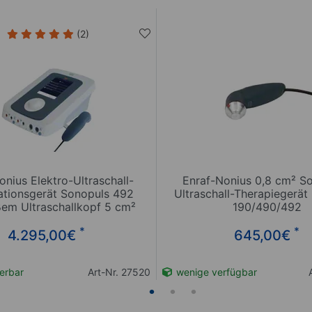
(2)
onius Elektro-Ultraschall-
Enraf-Nonius 0,8 cm² So
tionsgerät Sonopuls 492
Ultraschall-Therapiegerät
ßem Ultraschallkopf 5 cm²
190/490/492
*
*
4.295,00
€
645,00
€
ferbar
Art-Nr. 27520
wenige verfügbar