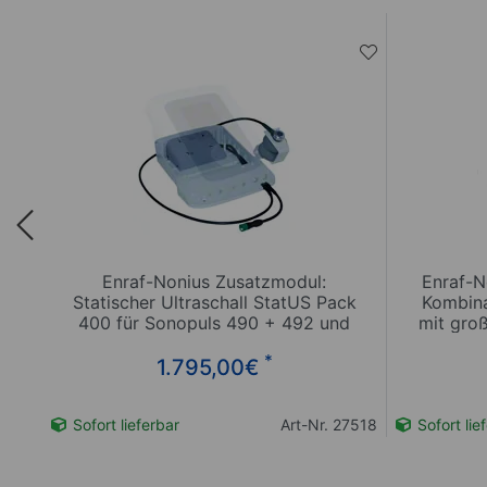
Enraf-Nonius Zusatzmodul:
Enraf-N
n
Statischer Ultraschall StatUS Pack
Kombina
400 für Sonopuls 490 + 492 und
mit gro
Endomed 482
*
1.795,00
€
27554
Sofort lieferbar
Art-Nr. 27518
Sofort lie