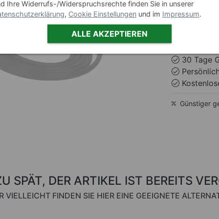
d Ihre Widerrufs-/Widerspruchsrechte finden Sie in unserer
tenschutzerklärung
,
Cookie Einstellungen
und im
Impressum
.
ALLE AKZEPTIEREN
ausverkau
30 Tage G
Persönlic
Kostenlose
Günstiger g
ZU SPÄT, DER ARTIKEL IST BEREITS VE
R VIELLEICHT FINDEN SIE HIER EINE GEEIGNETE ALTERNAT