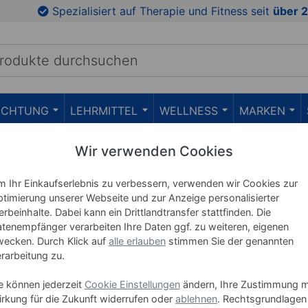
en
Zu den Produktbildern springen
Spezialisiert auf Therapie und Fitness seit
über 2
RICHTUNG
LEHRMITTEL
WELLNESS
MARKEN
Wir verwenden Cookies
Enraf-No
 Ihr Einkaufserlebnis zu verbessern, verwenden wir Cookies zur
190, 5 c
timierung unserer Webseite und zur Anzeige personalisierter
rbeinhalte. Dabei kann ein Drittlandtransfer stattfinden. Die
Art-Nr. 27510
tenempfänger verarbeiten Ihre Daten ggf. zu weiteren, eigenen
ecken. Durch Klick auf
alle erlauben
stimmen Sie der genannten
rarbeitung zu.
1.895
e können jederzeit
Cookie Einstellungen
ändern, Ihre Zustimmung m
rkung für die Zukunft widerrufen oder
ablehnen
. Rechtsgrundlagen
oder
42.50 €