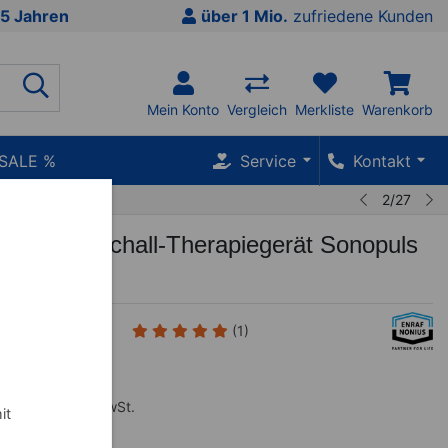
5 Jahren
über 1 Mio.
zufriedene Kunden
Mein Konto
Vergleich
Merkliste
Warenkorb
SALE %
Service
Kontakt
2/27
nius Ultraschall-Therapiegerät Sonopuls
m²
(1)
,00
€
inkl. MwSt.
it
 mtl.
mehr Infos