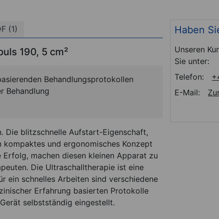
Haben Si
F (1)
Unseren Kun
puls 190, 5 cm²
Sie unter:
Telefon:
+
basierenden Behandlungsprotokollen
der Behandlung
E-Mail:
Zu
. Die blitzschnelle Aufstart-Eigenschaft,
ein kompaktes und ergonomisches Konzept
e Erfolg, machen diesen kleinen Apparat zu
euten. Die Ultraschalltherapie ist eine
ür ein schnelles Arbeiten sind verschiedene
inischer Erfahrung basierten Protokolle
erät selbstständig eingestellt.