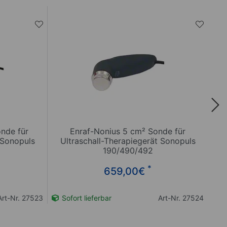
nde für
Enraf-Nonius 5 cm² Sonde für
 Sonopuls
Ultraschall-Therapiegerät Sonopuls
190/490/492
*
659,00
€
Art-Nr. 27523
Sofort lieferbar
Art-Nr. 27524
So