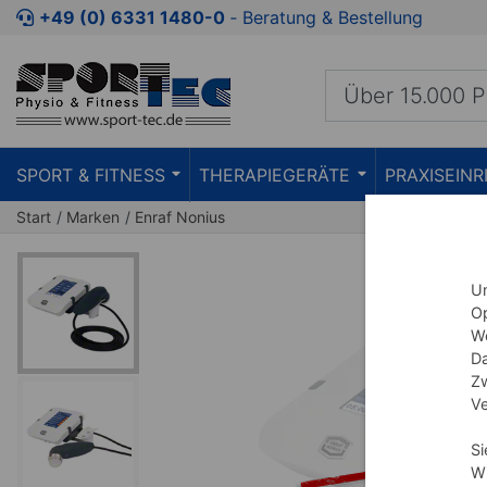
Zum Kaufbereich springen
Zur Produktbeschreibung spring
+49 (0) 6331 1480-0
‐ Beratung & Bestellung
SPORT & FITNESS
THERAPIEGERÄTE
PRAXISEIN
Start
Marken
Enraf Nonius
Um
Op
We
Da
Zw
Ve
Si
Wi