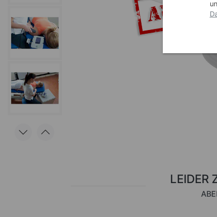
un
Da
LEIDER 
ABE