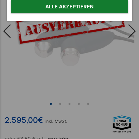
ALLE AKZEPTIEREN
2.595,00
€
inkl. MwSt.
oder
58.50 € mtl.