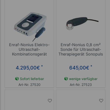
Enraf-Nonius Elektro-
Enraf-Nonius 0,8 cm²
Ultraschall-
Sonde für Ultraschall-
Kombinationsgerät
Therapiegerät Sonopuls
Sonopuls 492 mit großem
190/490/492
Ultraschallkopf 5 cm²
*
*
4.295,00
€
645,00
€
Sofort lieferbar
wenige verfügbar
Art-Nr. 27520
Art-Nr. 27523