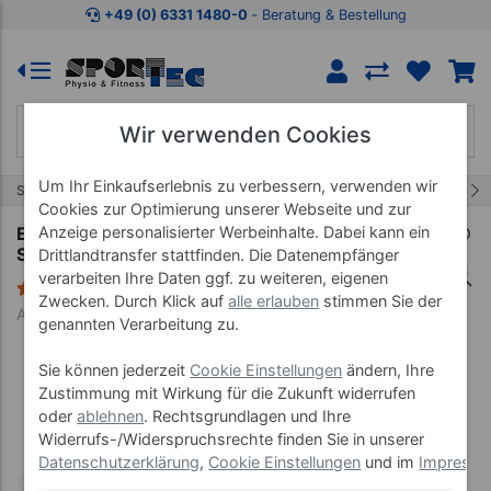
Zum Kaufbereich springen
Zur Produktbeschreibung spring
+49 (0) 6331 1480-0
‐ Beratung & Bestellung
Wir verwenden Cookies
Um Ihr Einkaufserlebnis zu verbessern, verwenden wir
4/27
Start
Marken
Enraf Nonius
Cookies zur Optimierung unserer Webseite und zur
Anzeige personalisierter Werbeinhalte. Dabei kann ein
Enraf-Nonius Ultraschall-Therapiegerät
Sonopuls 190, 0,8 cm² + 5 cm²
Drittlandtransfer stattfinden. Die Datenempfänger
verarbeiten Ihre Daten ggf. zu weiteren, eigenen
2 Bewertungen
Zwecken. Durch Klick auf
alle erlauben
stimmen Sie der
Art-Nr. 27512
genannten Verarbeitung zu.
Sie können jederzeit
Cookie Einstellungen
ändern, Ihre
Zustimmung mit Wirkung für die Zukunft widerrufen
oder
ablehnen
. Rechtsgrundlagen und Ihre
Widerrufs-/Widerspruchsrechte finden Sie in unserer
Datenschutzerklärung
,
Cookie Einstellungen
und im
Impress