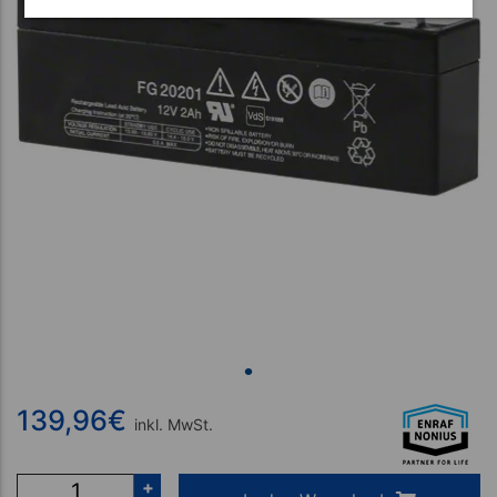
139,96
€
inkl. MwSt.
+