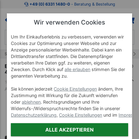
Zum Kaufbereich springen
Zur Produktbeschreibung spring
+49 (0) 6331 1480-0
‐ Beratung & Bestellung
Wir verwenden Cookies
Um Ihr Einkaufserlebnis zu verbessern, verwenden wir
Cookies zur Optimierung unserer Webseite und zur
Anzeige personalisierter Werbeinhalte. Dabei kann ein
47/51
Start
Elektrotherapiegeräte
Elektrotherapie
Drittlandtransfer stattfinden. Die Datenempfänger
verarbeiten Ihre Daten ggf. zu weiteren, eigenen
Enraf-Nonius Akku für Endomed 482, Sonopuls
Zwecken. Durch Klick auf
alle erlauben
stimmen Sie der
490 und 492
genannten Verarbeitung zu.
Art-Nr. 27553
Sie können jederzeit
Cookie Einstellungen
ändern, Ihre
Zustimmung mit Wirkung für die Zukunft widerrufen
oder
ablehnen
. Rechtsgrundlagen und Ihre
Widerrufs-/Widerspruchsrechte finden Sie in unserer
Datenschutzerklärung
,
Cookie Einstellungen
und im
Impress
ALLE AKZEPTIEREN