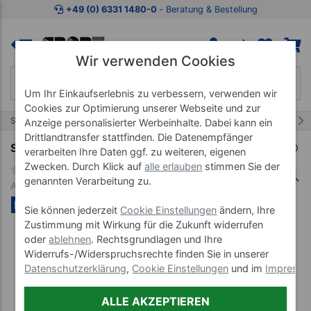
Zum Kaufbereich springen
Zur Produktbeschreibung spring
+49 (0) 6331 1480-0
‐ Beratung & Bestellung
Wir verwenden Cookies
Um Ihr Einkaufserlebnis zu verbessern, verwenden wir
Cookies zur Optimierung unserer Webseite und zur
11/68
Start
Präparate
Hautpflege
Anzeige personalisierter Werbeinhalte. Dabei kann ein
Drittlandtransfer stattfinden. Die Datenempfänger
Spitzner Geschenk-Set CremeGefühl, 3tlg.
verarbeiten Ihre Daten ggf. zu weiteren, eigenen
Zwecken. Durch Klick auf
alle erlauben
stimmen Sie der
genannten Verarbeitung zu.
Art-Nr. 36298
NEU
SET %
Sie können jederzeit
Cookie Einstellungen
ändern, Ihre
Zustimmung mit Wirkung für die Zukunft widerrufen
oder
ablehnen
. Rechtsgrundlagen und Ihre
Widerrufs-/Widerspruchsrechte finden Sie in unserer
Datenschutzerklärung
,
Cookie Einstellungen
und im
Impress
ALLE AKZEPTIEREN