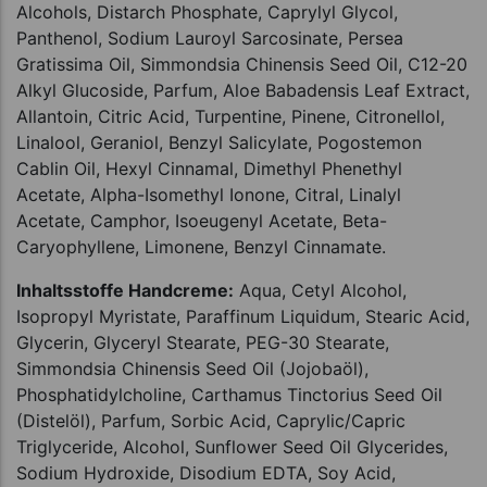
Alcohols, Distarch Phosphate, Caprylyl Glycol,
Panthenol, Sodium Lauroyl Sarcosinate, Persea
Gratissima Oil, Simmondsia Chinensis Seed Oil, C12-20
Alkyl Glucoside, Parfum, Aloe Babadensis Leaf Extract,
Allantoin, Citric Acid, Turpentine, Pinene, Citronellol,
Linalool, Geraniol, Benzyl Salicylate, Pogostemon
Cablin Oil, Hexyl Cinnamal, Dimethyl Phenethyl
Acetate, Alpha-Isomethyl Ionone, Citral, Linalyl
Acetate, Camphor, Isoeugenyl Acetate, Beta-
Caryophyllene, Limonene, Benzyl Cinnamate.
Inhaltsstoffe Handcreme:
Aqua, Cetyl Alcohol,
Isopropyl Myristate, Paraffinum Liquidum, Stearic Acid,
Glycerin, Glyceryl Stearate, PEG-30 Stearate,
Simmondsia Chinensis Seed Oil (Jojobaöl),
Phosphatidylcholine, Carthamus Tinctorius Seed Oil
(Distelöl), Parfum, Sorbic Acid, Caprylic/Capric
Triglyceride, Alcohol, Sunflower Seed Oil Glycerides,
Sodium Hydroxide, Disodium EDTA, Soy Acid,