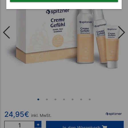
24,95
€
inkl. MwSt.
+
In den Warenkorb