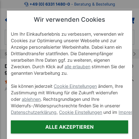
Zum Kaufbereich springen
Zur Produktbeschreibung spring
+49 (0) 6331 1480-0
‐ Beratung & Bestellung
Wir verwenden Cookies
Um Ihr Einkaufserlebnis zu verbessern, verwenden wir
Cookies zur Optimierung unserer Webseite und zur
Anzeige personalisierter Werbeinhalte. Dabei kann ein
Drittlandtransfer stattfinden. Die Datenempfänger
1/4
Start
Fitness-Bänder
Physio-Band
verarbeiten Ihre Daten ggf. zu weiteren, eigenen
Deuser Physio Band, LxB 25 mx15 cm, leicht,
Zwecken. Durch Klick auf
alle erlauben
stimmen Sie der
grün
genannten Verarbeitung zu.
1 Bewertung
Sie können jederzeit
Cookie Einstellungen
ändern, Ihre
Art-Nr. 21131
Zustimmung mit Wirkung für die Zukunft widerrufen
oder
ablehnen
. Rechtsgrundlagen und Ihre
Widerrufs-/Widerspruchsrechte finden Sie in unserer
Datenschutzerklärung
,
Cookie Einstellungen
und im
Impress
ALLE AKZEPTIEREN