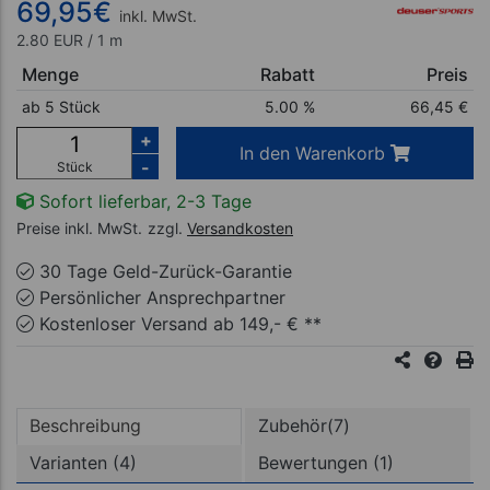
69,95
€
inkl. MwSt.
2.80 EUR / 1 m
Menge
Rabatt
Preis
ab 5 Stück
5.00 %
66,45
€
+
In den Warenkorb
-
Stück
Sofort lieferbar, 2-3 Tage
Preise inkl. MwSt.
zzgl.
Versandkosten
30 Tage Geld-Zurück-Garantie
Persönlicher Ansprechpartner
Kostenloser Versand ab 149,- € **
Beschreibung
Zubehör(7)
Varianten (4)
Bewertungen (1)