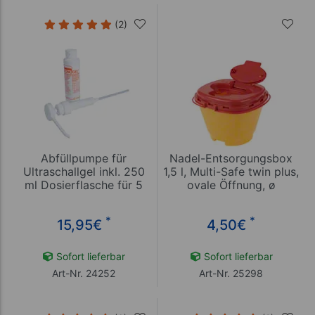
(2)
Abfüllpumpe für
Nadel-Entsorgungsbox
Ultraschallgel inkl. 250
1,5 l, Multi-Safe twin plus,
ml Dosierflasche für 5
ovale Öffnung, ø
und 10 l Kanister
179x176 mm
*
*
15,95
€
4,50
€
Sofort lieferbar
Sofort lieferbar
Art-Nr. 24252
Art-Nr. 25298