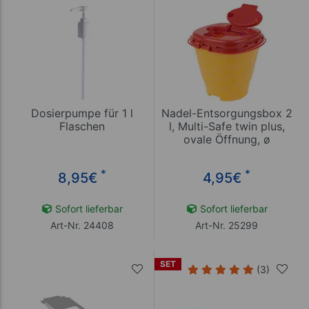
Dosierpumpe für 1 l
Nadel-Entsorgungsbox 2
Flaschen
l, Multi-Safe twin plus,
ovale Öffnung, ø
179x176 mm
*
*
8,95
€
4,95
€
Sofort lieferbar
Sofort lieferbar
Art-Nr. 24408
Art-Nr. 25299
SET
(3)