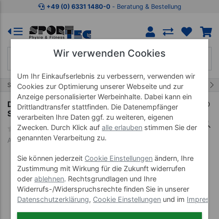
Zum Kaufbereich springen
Zur Produktbeschreibung spring
+49 (0) 6331 1480-0
‐ Beratung & Bestellung
Wir verwenden Cookies
Um Ihr Einkaufserlebnis zu verbessern, verwenden wir
328/457
Start
Therapiebedarf
Präparate
Cookies zur Optimierung unserer Webseite und zur
Anzeige personalisierter Werbeinhalte. Dabei kann ein
Desinfektionsmittelspender Eurospender
Drittlandtransfer stattfinden. Die Datenempfänger
Safety plus, ohne Pumpe, 350/500 ml Flaschen
verarbeiten Ihre Daten ggf. zu weiteren, eigenen
Zwecken. Durch Klick auf
alle erlauben
stimmen Sie der
genannten Verarbeitung zu.
Art-Nr. 24425
Sie können jederzeit
Cookie Einstellungen
ändern, Ihre
Zustimmung mit Wirkung für die Zukunft widerrufen
oder
ablehnen
. Rechtsgrundlagen und Ihre
Widerrufs-/Widerspruchsrechte finden Sie in unserer
Datenschutzerklärung
,
Cookie Einstellungen
und im
Impress