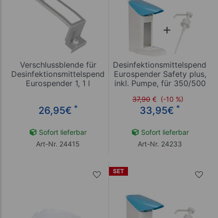
Verschlussblende für
Desinfektionsmittelspender
Desinfektionsmittelspender
Eurospender Safety plus,
Eurospender 1, 1 l
inkl. Pumpe, für 350/500
ml Flaschen
37,90
€
(-10 %)
*
*
26,95
€
33,95
€
Sofort lieferbar
Sofort lieferbar
Art-Nr. 24415
Art-Nr. 24233
SET