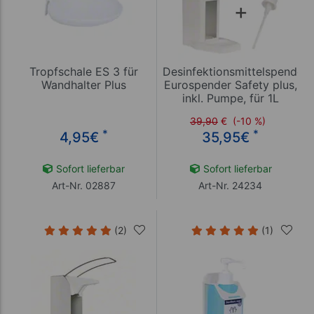
Tropfschale ES 3 für
Desinfektionsmittelspender
Wandhalter Plus
Eurospender Safety plus,
inkl. Pumpe, für 1L
Flasche
39,90
€
(-10 %)
*
*
4,95
€
35,95
€
Sofort lieferbar
Sofort lieferbar
Art-Nr. 02887
Art-Nr. 24234
(2)
(1)