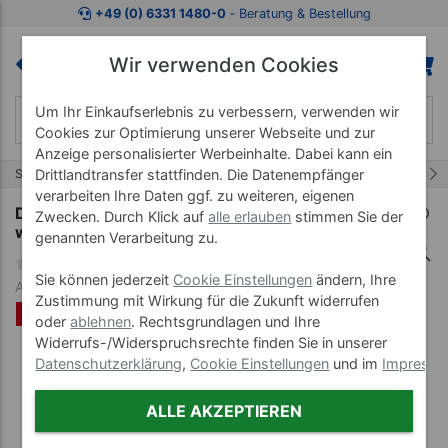
Zum Kaufbereich springen
Zur Produktbeschreibung spring
+49 (0) 6331 1480-0
‐ Beratung & Bestellung
Wir verwenden Cookies
Um Ihr Einkaufserlebnis zu verbessern, verwenden wir
Cookies zur Optimierung unserer Webseite und zur
Anzeige personalisierter Werbeinhalte. Dabei kann ein
655/1128
Start
Neuheiten
Drittlandtransfer stattfinden. Die Datenempfänger
verarbeiten Ihre Daten ggf. zu weiteren, eigenen
Derbystar Fußball Apus TT v23, Größe 5,
Zwecken. Durch Klick auf
alle erlauben
stimmen Sie der
weiss/schwarz
genannten Verarbeitung zu.
Sie können jederzeit
Cookie Einstellungen
ändern, Ihre
Art-Nr. 40050-05
Zustimmung mit Wirkung für die Zukunft widerrufen
%
oder
ablehnen
. Rechtsgrundlagen und Ihre
Widerrufs-/Widerspruchsrechte finden Sie in unserer
Datenschutzerklärung
,
Cookie Einstellungen
und im
Impress
ALLE AKZEPTIEREN