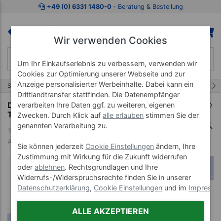
Zum Kaufbereich springen
Zur Produktbeschreibung spring
+49 (0) 6331 1480-0
‐ Beratung & Bestellung
Wir verwenden Cookies
Um Ihr Einkaufserlebnis zu verbessern, verwenden wir
Cookies zur Optimierung unserer Webseite und zur
Anzeige personalisierter Werbeinhalte. Dabei kann ein
5/9
Start
Zubehör Therapieliegen
Drittlandtransfer stattfinden. Die Datenempfänger
Dachstellung motorbetrieben für Lojer
verarbeiten Ihre Daten ggf. zu weiteren, eigenen
Therapieliege Capre FX
Zwecken. Durch Klick auf
alle erlauben
stimmen Sie der
genannten Verarbeitung zu.
Art-Nr. 23439
Sie können jederzeit
Cookie Einstellungen
ändern, Ihre
Zustimmung mit Wirkung für die Zukunft widerrufen
oder
ablehnen
. Rechtsgrundlagen und Ihre
Widerrufs-/Widerspruchsrechte finden Sie in unserer
Datenschutzerklärung
,
Cookie Einstellungen
und im
Impress
ALLE AKZEPTIEREN